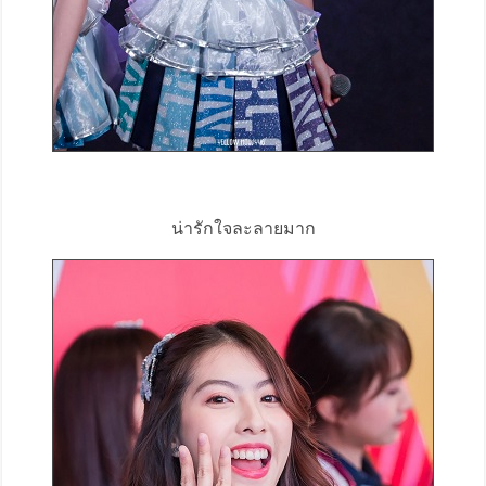
น่ารักใจละลายมาก