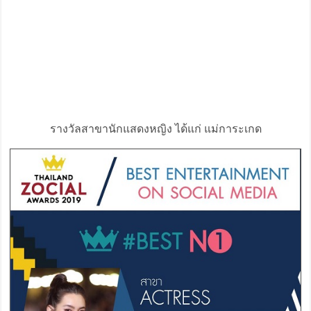
รางวัลสาขานักแสดงหญิง ได้แก่ แม่การะเกด