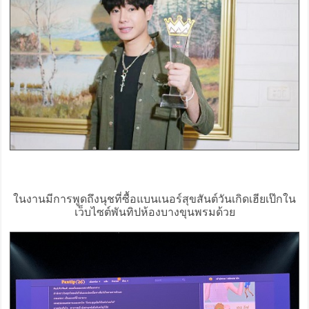
ในงานมีการพูดถึงนุชที่ซื้อแบนเนอร์สุขสันต์วันเกิดเฮียเป๊กใน
เว็บไซต์พันทิปห้องบางขุนพรมด้วย