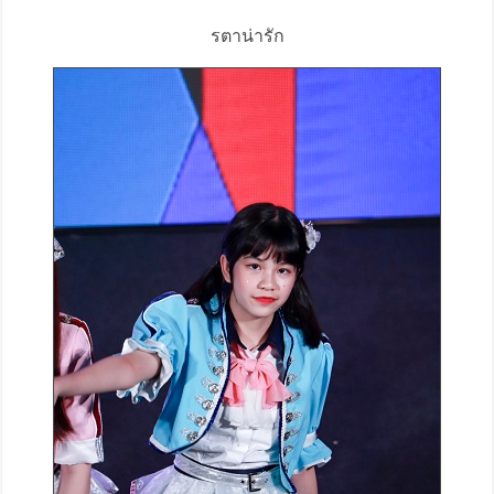
รตาน่ารัก