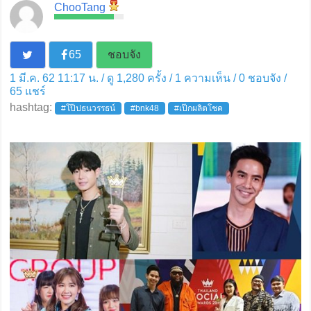
ChooTang
65
ชอบจัง
1 มี.ค. 62 11:17 น. / ดู 1,280 ครั้ง / 1 ความเห็น /
0
ชอบจัง /
65
แชร์
hashtag:
#โป๊ปธนวรรธน์
#bnk48
#เป๊กผลิตโชค