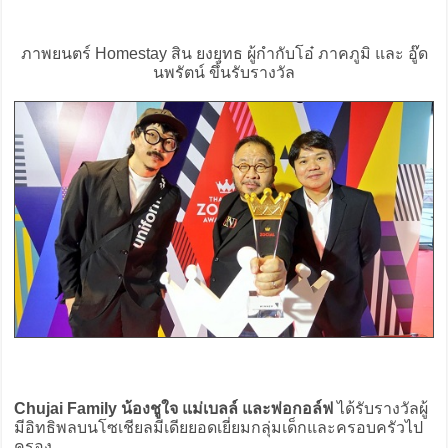
ภาพยนตร์ Homestay สิน ยงยุทธ ผู้กำกับโอ๋ ภาคภูมิ และ อู๊ด
นพรัตน์ ขึ้นรับรางวัล
Chujai Family น้องชูใจ แม่เบลล์ และพ่อกอล์ฟ
ได้รับรางวัลผู้
มีอิทธิพลบนโซเชียลมีเดียยอดเยี่ยมกลุ่มเด็กและครอบครัวไป
ครอง