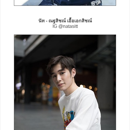
นัท - ณฐสิชณ์ เอื้อเอกสิชณ์
IG @natasitt