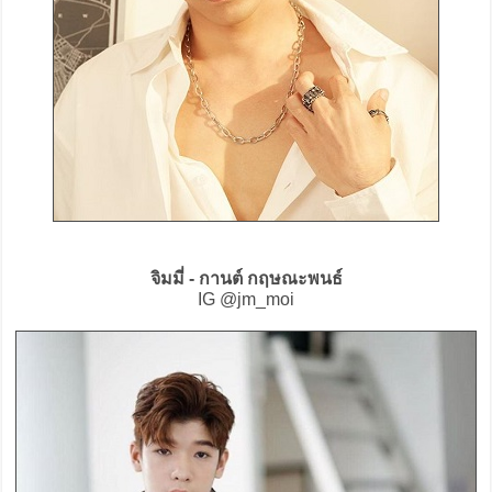
จิมมี่ - กานต์ กฤษณะพนธ์
IG @jm_moi