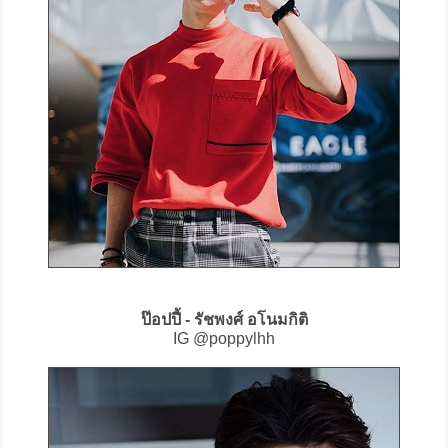
ป๊อปปี้ - รัชพงศ์ อโนมกิติ
IG @poppylhh