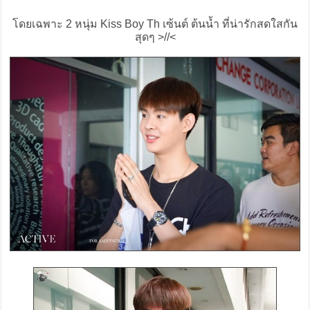
โดยเฉพาะ 2 หนุ่ม Kiss Boy Th เซ้นต์ ต้นน้ำ ที่น่ารักสดใสกัน
สุดๆ >//<