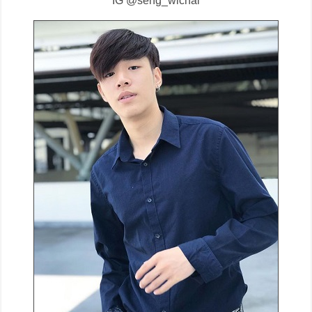
IG @seng_wichai