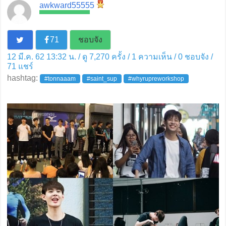
awkward55555
71
ชอบจัง
12 มี.ค. 62 13:32 น. / ดู 7,270 ครั้ง / 1 ความเห็น /
0
ชอบจัง /
71
แชร์
hashtag:
#tonnaaam
#saint_sup
#whyrupreworkshop