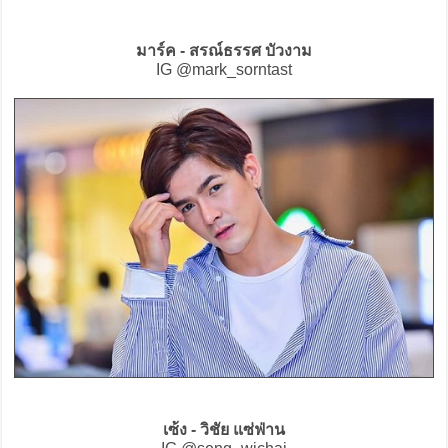
มาร์ค - สรณ์ธรรศ บัวงาม
IG @mark_sorntast
เซ้ง - วิชัย แซ่ฟ่าน