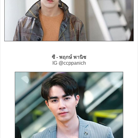
ซี - พฤกษ์ พานิช
IG @ccppanich