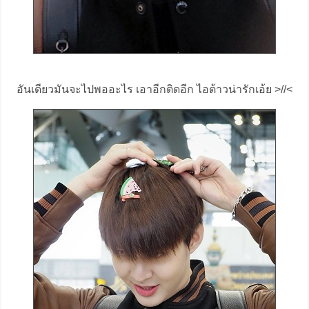
อันเดียวมันจะไปพออะไร เอาอีกติดอีก ไอต้าวน่ารักเอ้ย >//<