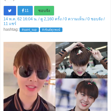
11
ชอบจัง
14 พ.ค. 62 16:04 น. / ดู 2,160 ครั้ง / 0 ความเห็น /
0
ชอบจัง /
11
แชร์
hashtag:
#saint_sup
#เซ้นต์ศุภพงษ์