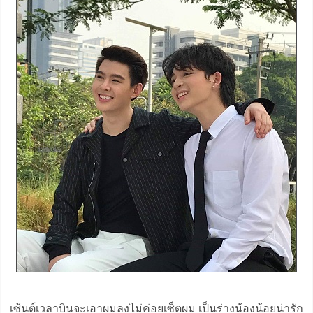
เซ้นต์เวลาบินจะเอาผมลงไม่ค่อยเซ็ตผม เป็นร่างน้องน้อยน่ารัก