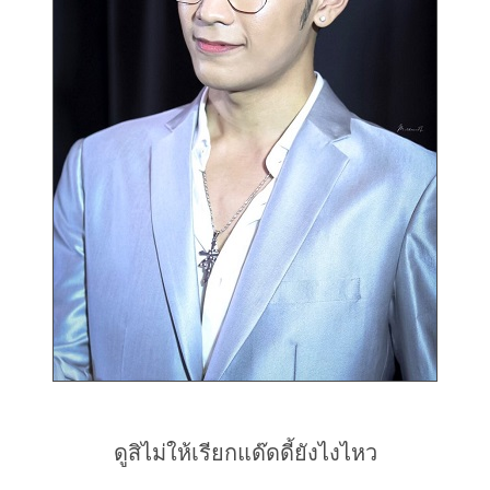
ดูสิไม่ให้เรียกแด๊ดดี้ยังไงไหว