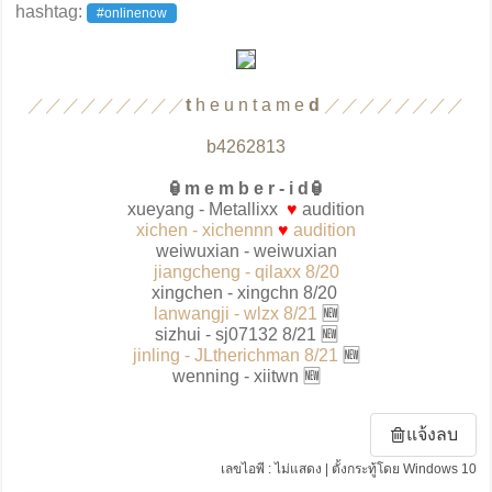
hashtag:
#onlinenow
／／／／／／／／／
t
h e u n t a m e
d
／／／／／／／／
b4262813
🏮m e m b e r - i d🏮
xueyang - Metallixx
♥
audition
xichen - xichennn
♥
audition
weiwuxian - weiwuxian
jiangcheng - qilaxx 8/20
xingchen - xingchn 8/20
lanwangji - wlzx 8/21
🆕
sizhui - sj07132 8/21
🆕
jinling - JLtherichman 8/21
🆕
wenning - xiitwn
🆕
แจ้งลบ
เลขไอพี : ไม่แสดง | ตั้งกระทู้โดย Windows 10