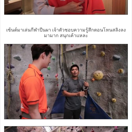
เซ้นต์มาเล่นกีฬาปีนผา เจ้าตัวชอบความรู้สึกตอนโหนสลิงลง
มามาก สนุกเค้าแหละ