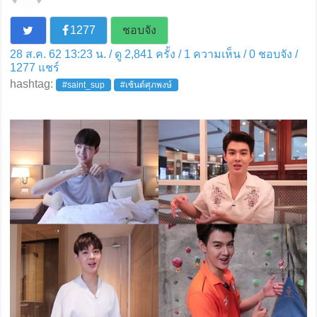
1277
ชอบจัง
28 ส.ค. 62 13:23 น. / ดู 2,841 ครั้ง / 1 ความเห็น /
0
ชอบจัง /
1277
แชร์
hashtag:
#saint_sup
#เซ้นต์ศุภพงษ์