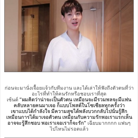
ก่อนจะมานั่งเจื้อยแจ้วกับทีมงาน และได้เล่าให้ฟังถึงตัวตนที่ว่า
อะไรที่ทำให้คนรักหรือชอบเราที่สุด
เซ้นต์
"ผมคิดว่าน่าจะเป็นตัวตน เหมือนจะมีรวมพลจะมีแฟน
คลับหลายคนมาเจอ ก็แบบโพสต์ในโซเชียลทุกครั้งว่า
เขาแบบได้กำลังใจ มีความสุขได้พลังบวกกลับไปนั่นรู้สึก
เหมือนการได้มาเจอตัวตน เหมือนกับความรักพอเราแรกเห็น
อาจจะรู้สึกชอบ พอเราเจอเราก็จะรัก"
เฉียบมากกกก แฟนๆ
ไปไหนไม่รอดแล้ว