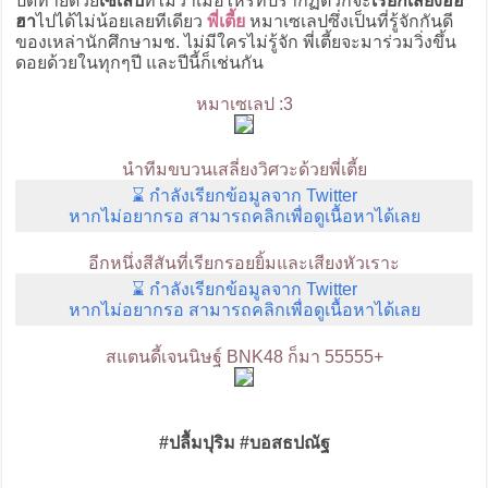
ปิดท้ายด้วย
เซเลป
ที่ไม่ว่าเมื่อไหร่ที่ปรากฏตัวก็จะ
เรียกเสียงฮือ
ฮา
ไปได้ไม่น้อยเลยทีเดียว
พี่เตี้ย
หมาเซเลปซึ่งเป็นที่รู้จักกันดี
ของเหล่านักศึกษามช. ไม่มีใครไม่รู้จัก พี่เตี้ยจะมาร่วมวิ่งขึ้น
ดอยด้วยในทุกๆปี และปีนี้ก็เช่นกัน
หมาเซเลป :3
นำทีมขบวนเสลี่ยงวิศวะด้วยพี่เตี้ย
⌛ กำลังเรียกข้อมูลจาก Twitter
หากไม่อยากรอ สามารถคลิกเพื่อดูเนื้อหาได้เลย
อีกหนึ่งสีสันที่เรียกรอยยิ้มและเสียงหัวเราะ
⌛ กำลังเรียกข้อมูลจาก Twitter
หากไม่อยากรอ สามารถคลิกเพื่อดูเนื้อหาได้เลย
สแตนดี้เจนนิษฐ์ BNK48 ก็มา 55555+
#ปลื้มปุริม #บอสธปณัฐ