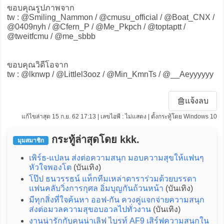
ขอบคุณรูปภาพจาก
tw : @Smiling_Nammon / @cmusu_official / @Boat_CNX /
@0409nyh / @Cfern_P / @Me_Pkpch / @toptaptt /
@tweitfcmu / @me_sbbb
ขอบคุณวิดีโอจาก
tw : @lknwp / @Littlel3ooz / @Min_KmnTs / @__Aeyyyyyy
แจ้งลบ
แก้ไขล่าสุด 15 ก.ย. 62 17:13 | เลขไอพี : ไม่แสดง | ตั้งกระทู้โดย Windows 10
กระทู้ล่าสุดโดย kkk.
มุมสมาชิก
เพิร์ธ-แปลน ส่งต่อความสนุก มอบความสุขให้แฟนๆ
หัวใจพองโต
(บันเทิง)
โป๊ป ธนวรรธน์ แท็กทีมเหล่าดาราร่วมด้วยบรรดา
แฟนคลับวิ่งการกุศล อิ่มบุญกันถ้วนหน้า
(บันเทิง)
มีทุกสิ่งที่ใจค้นหา ออฟ-กัน ควงคู่แจกจ่ายความสนุก
ส่งต่อมวลความสุขอบอวลไปทั่วงาน
(บันเทิง)
งานน่ารักกับคนน่าเลิฟ ไบรท์ AF9 เสิร์ฟความสนุกใน