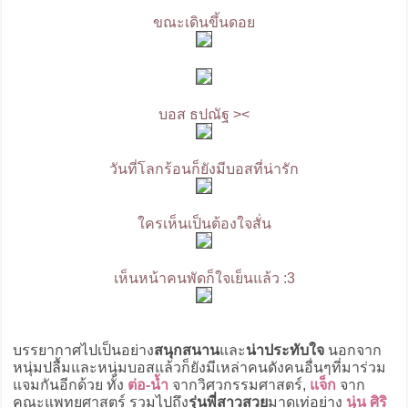
ขณะเดินขึ้นดอย
บอส ธปณัฐ ><
วันที่โลกร้อนก็ยังมีบอสที่น่ารัก
ใครเห็นเป็นต้องใจสั่น
เห็นหน้าคนพัดก็ใจเย็นแล้ว :3
บรรยากาศไปเป็นอย่าง
สนุกสนาน
และ
น่าประทับใจ
นอกจาก
หนุ่มปลื้มและหนุ่มบอสแล้วก็ยังมีเหล่าคนดังคนอื่นๆที่มาร่วม
แจมกันอีกด้วย ทั้ง
ต่อ-น้ำ
จากวิศวกรรมศาสตร์,
แจ็ก
จาก
คณะแพทยศาสตร์ รวมไปถึง
รุ่นพี่สาวสวย
มาดเท่อย่าง
นุ่น ศิริ