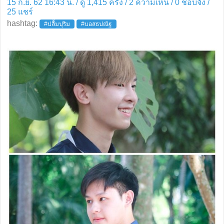
15 ก.ย. 62 16:43 น. / ดู 1,415 ครั้ง / 2 ความเห็น /
0
ชอบจัง /
25
แชร์
hashtag:
#ปลื้มปุริม
#บอสธปณัฐ