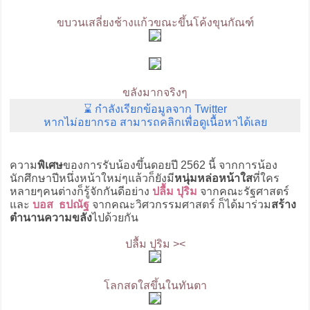
ขบวนเสลี่ยงช้างแก้วขณะขึ้นโค้งขุนกัณฑ์
ขลังมากจริงๆ
⌛ กำลังเรียกข้อมูลจาก Twitter
หากไม่อยากรอ สามารถคลิกเพื่อดูเนื้อหาได้เลย
ความ
พิเศษ
ของการรับน้องขึ้นดอยปี 2562 นี้ จากการน้อง
นักศึกษาปีหนึ่งหน้าใหม่ๆแล้วก็ยังมี
หนุ่มหล่อหน้าใส
ที่ใคร
หลายๆคนต่างก็รู้จักกันดีอย่าง
ปลื้ม ปุริม
จากคณะรัฐศาสตร์
และ
บอส ธปณัฐ
จากคณะวิศวกรรมศาสตร์ ก็ได้มาร่วม
สร้าง
ตำนานความขลัง
ไปด้วยกัน
ปลื้ม ปุริม ><
โลกสดใสขึ้นในทันตา