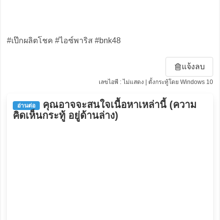
#เป๊กผลิตโชค #ไอซ์พาริส #bnk48
แจ้งลบ
เลขไอพี : ไม่แสดง | ตั้งกระทู้โดย Windows 10
คุณอาจจะสนใจเนื้อหาเหล่านี้ (ความ
อ่านต่อ
คิดเห็นกระทู้ อยู่ด้านล่าง)