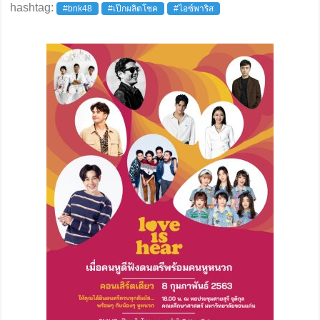
hashtag:
#bnk48
#เป๊กผลิตโชค
#ไอซ์พาริส