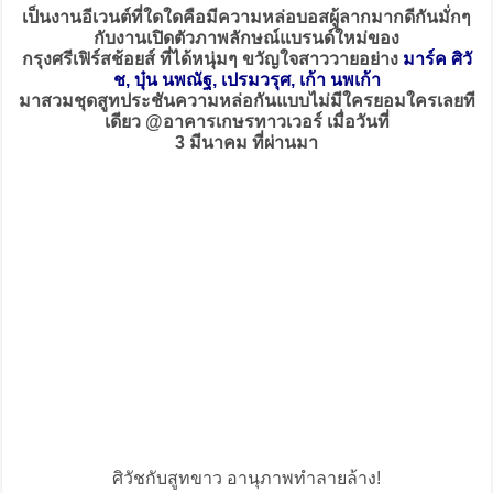
เป็นงานอีเวนต์ที่ใดใดคือมีความหล่อบอสผู้ลากมากดีกันมั่กๆ
กับงานเปิดตัวภาพลักษณ์แบรนด์ใหม่ของ
กรุงศรีเฟิร์สช้อยส์ ที่ได้หนุ่มๆ ขวัญใจสาววายอย่าง
มาร์ค ศิวั
ช, บุ๋น นพณัฐ, เปรมวรุศ, เก้า นพเก้า
มาสวมชุดสูทประชันความหล่อกันแบบไม่มีใครยอมใครเลยที
เดียว @อาคารเกษรทาวเวอร์ เมื่อวันที่
3 มีนาคม ที่ผ่านมา
ศิวัชกับสูทขาว อานุภาพทำลายล้าง!