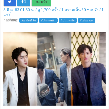
1
ชอบจัง
8 มี.ค. 63 01:30 น. / ดู 1,700 ครั้ง / 1 ความเห็น /
0
ชอบจัง /
1
แชร์
hashtag:
#มาร์คศิวัช
#เก้านพเก้า
#บุ๋นนพณัฐ
#เปรมวรุศ