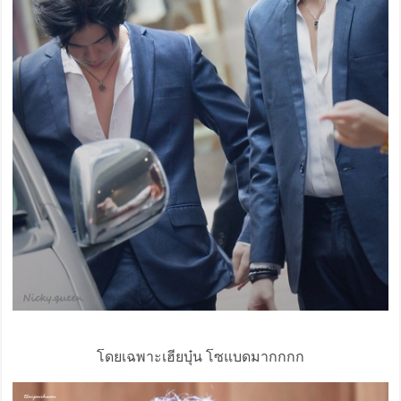
โดยเฉพาะเฮียบุ๋น โซแบดมากกกก