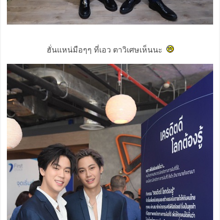
ฮั่นแหน่มือๆๆ ที่เอว ตาวิเศษเห็นนะ