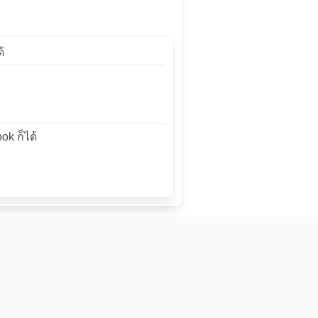
้
ok ก็ได้