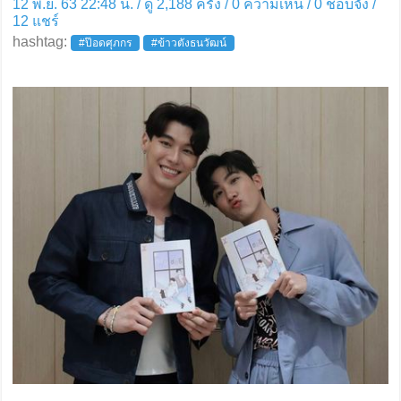
12 พ.ย. 63 22:48 น. / ดู 2,188 ครั้ง / 0 ความเห็น /
0
ชอบจัง /
12
แชร์
hashtag:
#ป๊อดศุภกร
#ข้าวตังธนวัฒน์