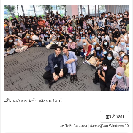
#ป๊อดศุภกร #ข้าวตังธนวัฒน์
แจ้งลบ
เลขไอพี : ไม่แสดง | ตั้งกระทู้โดย Windows 10