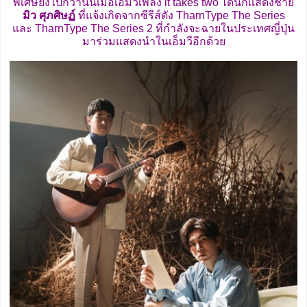
พิเศษยิ่งไปกว่านั้นเมื่อเอ็มวีเพลง it takes two ได้นักแสดงชาย
มิว ศุภศิษฏ์
ที่แจ้งเกิดจากซีรีส์ดัง TharnType The Series
และ TharnType The Series 2 ที่กำลังจะฉายในประเทศญี่ปุ่น
มาร่วมแสดงนำในเอ็มวีอีกด้วย