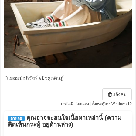
#แสตมป์อภิวัชร์ #มิวศุภศิษฏ์
แจ้งลบ
เลขไอพี : ไม่แสดง | ตั้งกระทู้โดย Windows 10
คุณอาจจะสนใจเนื้อหาเหล่านี้ (ความ
อ่านต่อ
คิดเห็นกระทู้ อยู่ด้านล่าง)