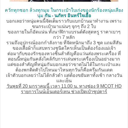
ควักทุกซอก ล้วงทุกมุม ในกระเป๋าใบเก่งของนักร้องหนุ่มเสียง
นุ่ม
กัน - นภัทร อินทร์ใจเอื้อ
บอกเลยว่าหนุ่มคนนี้จัดเต็มราวกับแบกบ้านมาทำงาน เพราะ
ขนกระเป๋ามาแน่นๆ จุกๆ ถึง 2 ใบ
ของภายในก็อัดแน่น ทั้งนาฬิกาแบรนด์ดังสุดหรู ราคาเบาๆ
กว่า 7 หลัก
รวมถึงอุปกรณ์ออกกำลังกาย ที่จัดหนักมาถึง 3 ชุด แถมสีสัน
ของเสื้อผ้าก็แสบทรวงชนิดใครเห็นเป็นต้องร้องแม่เจ้า
ต่อมากับของรักของหวงชิ้นสำคัญคือแว่นส่องพระเครื่อง ที่
ตอนนี้หนุ่มกันคลั่งไคล้กับการเล่นพระเครื่องเป็นอย่างมาก
แต่ของสำคัญที่หนุ่มกันบอกเลยว่าขาดไม่ได้ในกระเป๋าและ
ต้องพกติดตัวไปไหนมาไหนทุกวันก็คือครีมกันแดด
เจ้าตัวบอกเลยว่าไม่ได้กลัวดำ แต่ต้องขยันทาทั้งเช้า กลางวัน
และเย็น
วันพุธที่ 20 มกราคมนี้ เวลา 11.00 น. ทางช่อง 9 MCOT HD
รายการไนน์เอ็นเตอร์เทน ช่วงเปิดเป๋าซุปตาร์