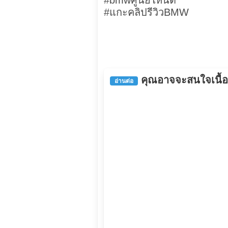
#bmwศูนย์ไหนดี
#แกะคลิปรีวิวBMW
คุณอาจจะสนใจเนื้อหา
อ่านต่อ