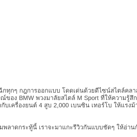
ฉีกทุกๆ กฎการออกแบบ โดดเด่นด้วยดีไซน์สไตล์คลาส
ษณ์ของ BMW พวงมาลัยสไตล์ M Sport ที่ให้ความรู้สึ
บเครื่องยนต์ 4 สูบ 2,000 เบนซิน เทอร์โบ ให้แรงม้
ห้ามพลาดกระทู้นี้ เราจะมาแกะรีวิวกันแบบชัดๆ ให้อ่าน