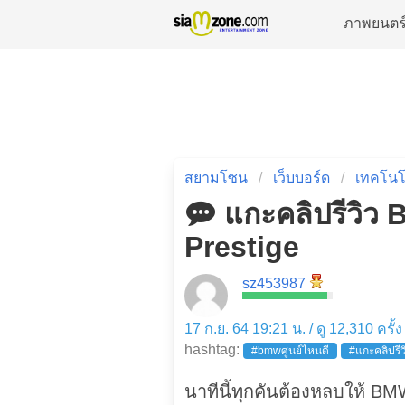
ภาพยนตร
สยามโซน
เว็บบอร์ด
เทคโนโ
แกะคลิปรีวิว
Prestige
sz453987
17 ก.ย. 64 19:21 น. / ดู 12,310 ครั้
hashtag:
#bmwศูนย์ไหนดี
#แกะคลิปรี
นาทีนี้ทุกคันต้องหลบให้ BM