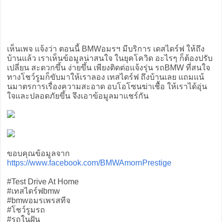
เห็นเพจ แจ้งว่า ตอนนี้ BMWอมรฯ มีบริการ เดสไดร์ฟ ให้ถึง
บ้านแล้ว เราเห็นข้อมูลน่าสนใจ ในยุคโควิด อะไรๆ ก็ต้องปรับ
เปลี่ยน สะดวกขึ้น ง่ายขึ้น เพียงติดต่อแจ้งรุ่น รถBMW ที่สนใจ
ทางโชว์รูมก็ขับมาให้เราลอง เทสไดร์ฟ ถึงบ้านเลย แถมเเน้
นมาตรการเรื่องความสะอาด อบโอโซนฆ่าเชื้อ ให้เราได้อุ่น
ใจและปลอดภัยขึ้น จึงเอาข้อมูลมาแชร์กัน
ขอบคุณข้อมูลจาก
https://www.facebook.com/BMWAmornPrestige
#Test Drive At Home
#เทสไดร์ฟbmw
#bmwอมรเพรสทีจ
#โชว์รูมรถ
#รถในฝัน