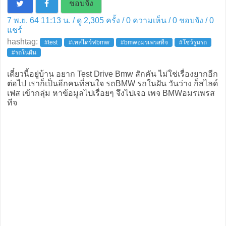
ชอบจัง
7 พ.ย. 64 11:13 น. / ดู 2,305 ครั้ง / 0 ความเห็น /
0
ชอบจัง /
0
แชร์
hashtag:
#test
#เทสไดร์ฟbmw
#bmwอมรเพรสทีจ
#โชว์รูมรถ
#รถในฝัน
เดี๋ยวนี้อยู่บ้าน อยาก Test Drive Bmw สักคัน ไม่ใช่เรื่องยากอีก
ต่อไป เราก็เป็นอีกคนที่สนใจ รถBMW รถในฝัน วันว่าง ก็สไลด์
เฟส เข้ากลุ่ม หาข้อมูลไปเรื่อยๆ จึงไปเจอ เพจ BMWอมรเพรส
ทีจ