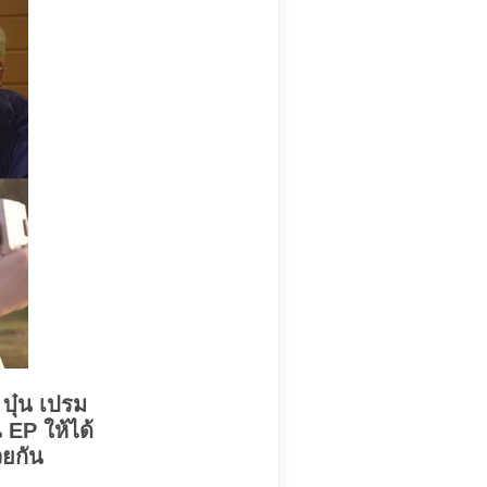
บุ๋น เปรม
น EP ให้ได้
วยกัน