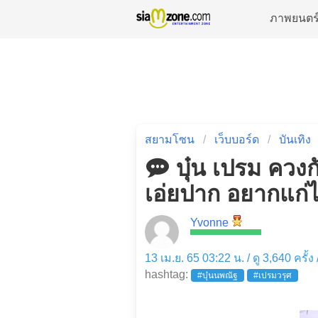
ภาพยนตร
สยามโซน
เว็บบอร์ด
บันเทิง
บุ๋น เปรม ควง
เอ่ยปาก อยากแก่ไ
Yvonne
13 เม.ย. 65 03:22 น. / ดู 3,640 ครั้ง
hashtag:
#บุ๋นนพณัฐ
#เปรมวรุศ