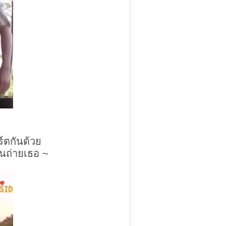
ร์ตกันด้วย
ันถ่ายเธอ ~