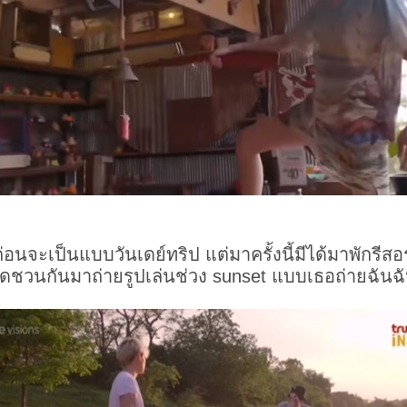
อนจะเป็นแบบวันเดย์ทริป แต่มาครั้งนี้มีได้มาพักรีสอ
พลาดชวนกันมาถ่ายรูปเล่นช่วง sunset แบบเธอถ่ายฉันฉ