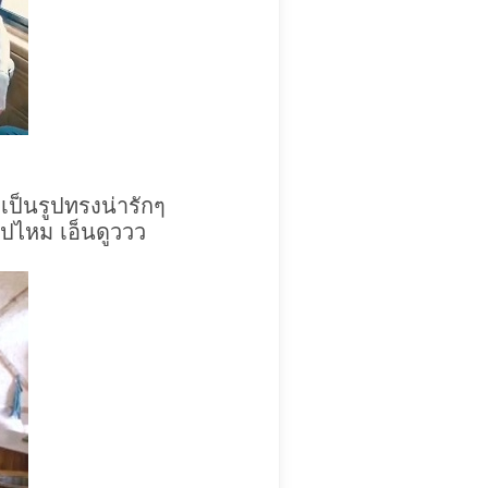
เป็นรูปทรงน่ารักๆ
ไปไหม เอ็นดูววว