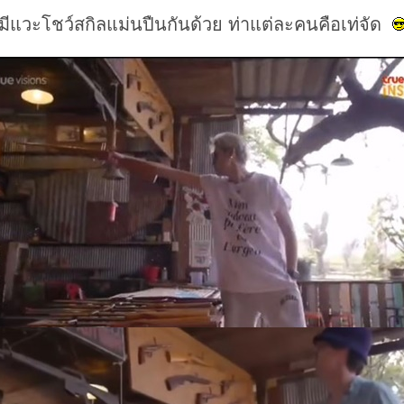
มีแวะโชว์สกิลแม่นปืนกันด้วย ท่าแต่ละคนคือเท่จัด