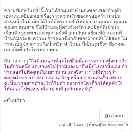
ความพิเศษในครั้งนี้ กัน ได้ร่วมแต่งทำนองของเพลงด้วยตัว
เอง และหยิบยกเอาเรื่องราวความรักของครอบครัว มาเป็น
ส่วนหนึ่งในมิวสิกวิดีโอที่มีครอบครัวใหญ่อย่าง คุณพ่อ คุณแม่
คุณตา คุณยาย ซึ่งมีบ้านอยู่ที่ต่างจังหวัด และมีลูกที่เข้ามา
เรียนที่กรุงเทพฯ และทุกๆ ครั้งที่ ลูกกลับมาเยี่ยมที่บ้าน คนที่
บ้านก็มักจะส่งความปรารถนาดีมากับของฝากกลับไปเสมอ ไม่
ว่าจะเป็นข้าวสารหรือน้ำพริก ทำให้มุมนี้เป็นมุมซึ้งๆ ที่อาจจะ
เคยเกิดขึ้นกับใครหลายคน
กัน กล่าวว่า
"สิ่งที่แน่นอนที่สุดในชีวิตคือการจากลาที่จะมาถึง
ในสักวันหนึ่ง แต่เราแค่ไม่รู้ว่ามันจะมาถึงเมื่อไรเท่านั้นเอง คำ
ว่าตลอดไปฟังดูเหมือนยาวนาน แต่จริงๆ เราไม่มีทางรู้ว่า
ตลอดไปของเราจะยาวนานจริงๆ หรืออาจจะแสนสั้น เพราะ
ฉะนั้นเราอยากทำอะไรก็รีบทำ อยากรักใครก็รักให้สุดหัวใจ
ให้ตลอดไปของเรามีค่ามากทีสุดกันนะครับ"
#กันนภัทร
แจ้งลบ
เลขไอพี : ไม่แสดง | ตั้งกระทู้โดย Windows 10