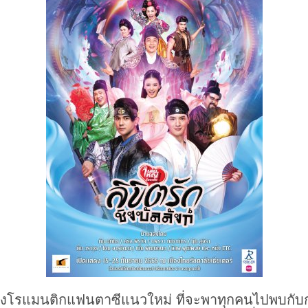
โรแมนติกแฟนตาซีแนวใหม่ ที่จะพาทุกคนไปพบกับกา