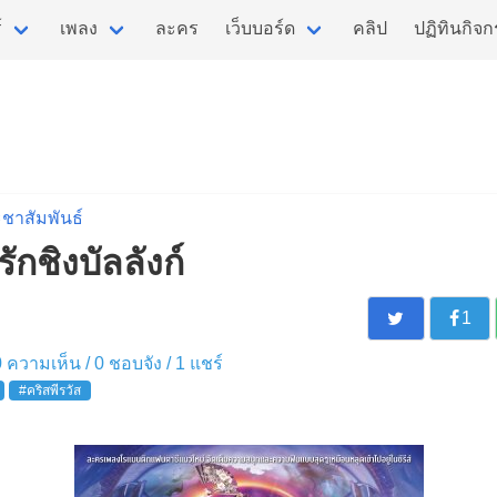
์
เพลง
ละคร
เว็บบอร์ด
คลิป
ปฏิทินกิจ
ชาสัมพันธ์
ักชิงบัลลังก์
1
 0 ความเห็น /
0
ชอบจัง /
1
แชร์
#คริสพีรวัส