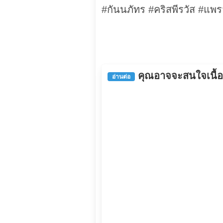
#กันนภัทร #คริสพีรวัส #แพ
คุณอาจจะสนใจเนื้อหา
อ่านต่อ