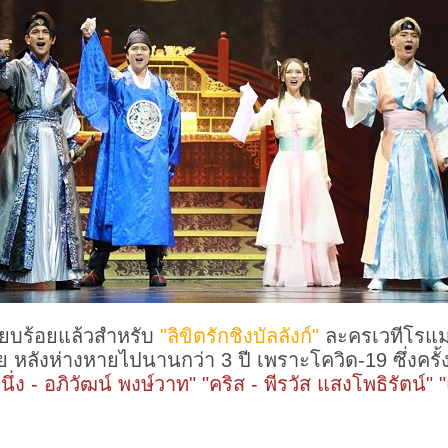
รียบร้อยแล้วสำหรับ
"ลิขิตรักชิงบัลลังก์"
ละครเวทีโรแม
ย หลังห่างหายไปนานกว่า 3 ปี เพราะโควิด-19 ซึ่งครั้งน
"หนึ่ง - อภิวัฒน์ พงษ์วาท" "คริส - พีรวัส แสงโพธิรัตน์