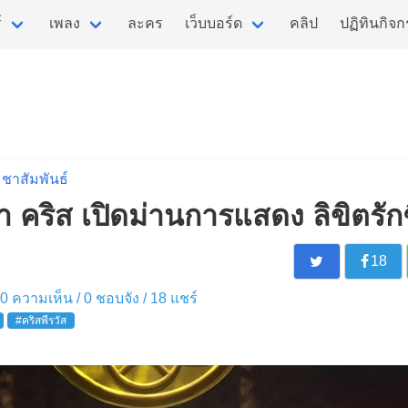
์
เพลง
ละคร
เว็บบอร์ด
คลิป
ปฏิทินกิจ
ชาสัมพันธ์
า คริส เปิดม่านการแสดง ลิขิตรักช
18
/ 0 ความเห็น /
0
ชอบจัง /
18
แชร์
#คริสพีรวัส