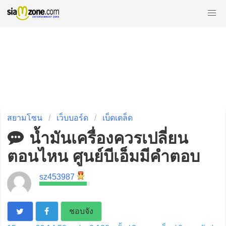
สยามโซน
เว็บบอร์ด
เบ็ดเตล็ด
น้ำมันเครื่องควรเปลี่ยน
ตอนไหน ศูนย์บีเอ็มมีคำตอบ
sz453987
ชอบจัง