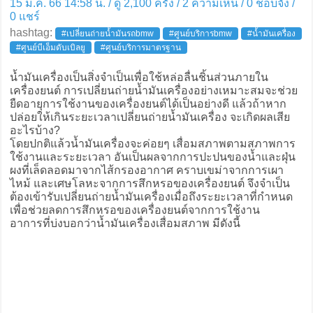
15 ม.ค. 66 14:58 น. / ดู 2,100 ครั้ง / 2 ความเห็น /
0
ชอบจัง /
0
แชร์
hashtag:
#เปลี่ยนถ่ายน้ำมันรถbmw
#ศูนย์บริการbmw
#น้ำมันเครื่อง
#ศูนย์บีเอ็มดับเบิลยู
#ศูนย์บริการมาตรฐาน
น้ำมันเครื่องเป็นสิ่งจำเป็นเพื่อใช้หล่อลื่นชิ้นส่วนภายใน
เครื่องยนต์ การเปลี่ยนถ่ายน้ำมันเครื่องอย่างเหมาะสมจะช่วย
ยืดอายุการใช้งานของเครื่องยนต์ได้เป็นอย่างดี แล้วถ้าหาก
ปล่อยให้เกินระยะเวลาเปลี่ยนถ่ายน้ำมันเครื่อง จะเกิดผลเสีย
อะไรบ้าง?
โดยปกติแล้วน้ำมันเครื่องจะค่อยๆ เสื่อมสภาพตามสภาพการ
ใช้งานและระยะเวลา อันเป็นผลจากการปะปนของน้ำและฝุ่น
ผงที่เล็ดลอดมาจากไส้กรองอากาศ คราบเขม่าจากการเผา
ไหม้ และเศษโลหะจากการสึกหรอของเครื่องยนต์ จึงจำเป็น
ต้องเข้ารับเปลี่ยนถ่ายน้ำมันเครื่องเมื่อถึงระยะเวลาที่กำหนด
เพื่อช่วยลดการสึกหรอของเครื่องยนต์จากการใช้งาน
อาการที่บ่งบอกว่าน้ำมันเครื่องเสื่อมสภาพ มีดังนี้