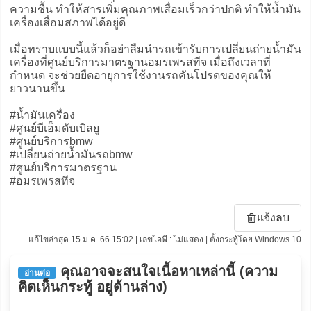
ความชื้น ทำให้สารเพิ่มคุณภาพเสื่อมเร็วกว่าปกติ ทำให้น้ำมัน
เครื่องเสื่อมสภาพได้อยู่ดี
เมื่อทราบแบบนี้แล้วก็อย่าลืมนำรถเข้ารับการเปลี่ยนถ่ายน้ำมัน
เครื่องที่ศูนย์บริการมาตรฐานอมรเพรสทีจ เมื่อถึงเวลาที่
กำหนด จะช่วยยืดอายุการใช้งานรถคันโปรดของคุณให้
ยาวนานขึ้น
#น้ำมันเครื่อง
#ศูนย์บีเอ็มดับเบิลยู
#ศูนย์บริการbmw
#เปลี่ยนถ่ายน้ำมันรถbmw
#ศูนย์บริการมาตรฐาน
#อมรเพรสทีจ
แจ้งลบ
แก้ไขล่าสุด 15 ม.ค. 66 15:02 | เลขไอพี : ไม่แสดง | ตั้งกระทู้โดย Windows 10
คุณอาจจะสนใจเนื้อหาเหล่านี้ (ความ
อ่านต่อ
คิดเห็นกระทู้ อยู่ด้านล่าง)