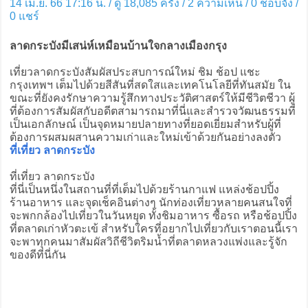
14 เม.ย. 66 17:16 น. / ดู 18,085 ครั้ง / 2 ความเห็น /
0
ชอบจัง /
0
แชร์
ลาดกระบังมีเสน่ห์เหมือนบ้านใจกลางเมืองกรุง
เที่ยวลาดกระบังสัมผัสประสบการณ์ใหม่ ชิม ช้อป แชะ
กรุงเทพฯ เต็มไปด้วยสีสันที่สดใสและเทคโนโลยีที่ทันสมัย ใน
ขณะที่ยังคงรักษาความรู้สึกทางประวัติศาสตร์ให้มีชีวิตชีวา ผู้
ที่ต้องการสัมผัสกับอดีตสามารถมาที่นี่และสำรวจวัฒนธรรมที่
เป็นเอกลักษณ์ เป็นจุดหมายปลายทางที่ยอดเยี่ยมสำหรับผู้ที่
ต้องการผสมผสานความเก่าและใหม่เข้าด้วยกันอย่างลงตัว
ที่เที่ยว ลาดกระบัง
ที่เที่ยว ลาดกระบัง
ที่นี่เป็นหนึ่งในสถานที่ที่เต็มไปด้วยร้านกาแฟ แหล่งช้อปปิ้ง
ร้านอาหาร และจุดเช็คอินต่างๆ นักท่องเที่ยวหลายคนสนใจที่
จะพกกล้องไปเที่ยวในวันหยุด ทั้งชิมอาหาร ซื้อรถ หรือช้อปปิ้ง
ที่ตลาดเก่าหัวตะเข้ สำหรับใครที่อยากไปเที่ยวกับเราตอนนี้เรา
จะพาทุกคนมาสัมผัสวิถีชีวิตริมน้ำที่ตลาดหลวงแพ่งและรู้จัก
ของดีที่นี่กัน