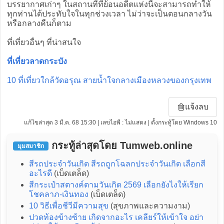
บรรยากาศเก่าๆ ในสถานที่ที่ย้อนอดีตแห่งนี้จะสามารถทำให้
ทุกท่านได้ประทับใจในทุกช่วงเวลา ไม่ว่าจะเป็นตอนกลางวัน
หรือกลางคืนก็ตาม
ที่เที่ยวอื่นๆ ที่น่าสนใจ
ที่เที่ยวลาดกระบัง
10 ที่เที่ยวใกล้วัดอรุณ สายน้ำใจกลางเมืองหลวงของกรุงเทพ
แจ้งลบ
แก้ไขล่าสุด 3 มี.ค. 68 15:30 | เลขไอพี : ไม่แสดง | ตั้งกระทู้โดย Windows 10
กระทู้ล่าสุดโดย Tumweb.online
มุมสมาชิก
สีรถประจําวันเกิด สีรถถูกโฉลกประจําวันเกิด เลือกสี
อะไรดี
(เบ็ดเตล็ด)
สีกระเป๋าสตางค์ตามวันเกิด 2569 เลือกยังไงให้เรียก
โชคลาภ-เงินทอง
(เบ็ดเตล็ด)
10 วิธีเพื่อชีวีมีความสุข
(สุขภาพและความงาม)
ปวดท้องข้างซ้าย เกิดจากอะไร เคลียร์ให้เข้าใจ อย่า