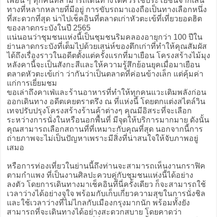
เพื่อน ๆ ทุกคนที่สามารถเดินทางได้ควรใช้ประโยชน์จากเส้น
ทางที่หลากหลายที่มีอยู่ การขับรถมาเองถือเป็นทางเลือกหนึ่ง
ที่สะดวกที่สุด น่าไปเช็คอินที่ตลาดเก่าหัวตะเข้ที่เที่ยวยอดฮิต
ของลาดกระบังในปี 2565
แน่นอนว่าชุมชนแห่งนี้เป็นชุมชนริมคลองอายุกว่า 100 ปีใน
ย่านลาดกระบังที่เต็มไปด้วยเสน่ห์ของตึกเก่าที่ทำให้คุณสัมผัส
ได้ถึงเรื่องราวในอดีตตั้งแต่ครั้งแรกที่มาเยือน โครงสร้างไม้มุง
หลังคานี้จะเป็นสังกะสีและให้ความรู้สึกย้อนยุคเมื่อมาเยือน
ตลาดหัวตะเข้เก่า ว่ากันว่าเป็นตลาดที่ค่อนข้างเล็ก แต่คุ้มค่า
แก่การเยี่ยมชม
ขอเล่าถึงคาเฟ่และร้านอาหารที่ทำให้ทุกคนแวะเติมพลังก่อน
ออกเดินทาง อดีตเคยตราตรึง ณ ที่แห่งนี้ โดยตกแต่งสไตล์วิน
เทจปรับปรุงโครงสร้างร้านค้าต่างๆ คุณมีอิสระที่จะเลือก
ระหว่างการนั่งในหรือนอกพื้นที่ มีจุดให้บริการมากมาย ดังนั้น
คุณสามารถเลือกสถานที่ที่เหมาะกับคุณที่สุด นอกจากนี้การ
ถ่ายภาพจะไม่เป็นปัญหาเพราะมีสิ่งที่น่าสนใจให้จับภาพอยู่
เสมอ
หรือการท่องเที่ยวในย่านนี้ถึงท่านจะสามารถเห็นงานกราฟิค
ตามกำแพง ที่เป็นงานศิลปะควบคู่กับชุมชนแห่งนี้ได้อย่าง
ลงตัว โดยการเดินทางมาเช็คอินที่นี่ครั้งเดียว ก็จะสามารถใช้
เวลาว่างได้อย่างจุใจ พร้อมกับเก็บเกี่ยวความสุขในการนั่งชิล
และใช้เวลาว่างที่ไม่ไกลกับเมืองกรุงมากนัก พร้อมทั้งยัง
สามารถที่จะเดินทางได้อย่างสะดวกสบาย โดยคาดว่า