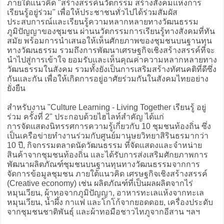
ภายใต้แนวคิด "สร้างสรรค์นวัตกรรม สร้างสังคมแห่งการ
เรียนรู้อยู่ร่วม" เพื่อให้ประชาชนทั่วไปได้ร่วมสัมผัส
ประสบการณ์และเรียนรู้ความหลากหลายทางวัฒนธรรม
ภูมิปัญญาของชุมชน ผ่านนวัตกรรมการเรียนรู้ทางสังคมที่ทัน
สมัย พร้อมการนำเสนอให้เห็นศักยภาพของชุมชนบนฐานทุน
ทางวัฒนธรรม รวมถึงการพัฒนาเศรษฐกิจเชิงสร้างสรรค์ที่จะ
นำไปสู่การเข้าใจ ยอมรับและเห็นคุณค่าความหลากหลายทาง
วัฒนธรรมในสังคม รวมทั้งยังเป็นการเสริมสร้างทัศนคติที่ดีซึ่ง
กันและกัน เพื่อให้เกิดการอยู่อาศัยร่วมกันในสังคมไทยอย่าง
ยั่งยืน
สำหรับงาน "Culture Learning - Living Together เรียนรู้ อยู่
ร่วม ครั้งที่ 2" ประกอบด้วยไฮไลท์สำคัญ ได้แก่
การจัดแสดงนิทรรศการความรู้เกี่ยวกับ 10 ชุมชนท้องถิ่น ซึ่ง
เป็นเครือข่ายทำงานร่วมกับศูนย์มานุษยวิทยาสิรินธรมากว่า
10 ปี, กิจกรรมตลาดนัดวัฒนธรรม ที่จัดแสดงและจำหน่าย
สินค้าจากชุมชนท้องถิ่น และได้รับการส่งเสริมศักยภาพการ
พัฒนาผลิตภัณฑ์ชุมชนบนฐานทุนทางวัฒนธรรมจากการ
จัดการข้อมูลชุมชน ภายใต้แนวคิด เศรษฐกิจเชิงสร้างสรรค์
(Creative economy) เช่น ผลิตภัณฑ์ที่เป็นผลผลิตจากไร่
หมุนเวียน, ผ้าทอจากภูมิปัญญา, อาหารทะเลแห้งจากทะเล
หมุนเวียน, น้ำผึ้ง กาแฟ และโกโก้จากยอดดอย, เครื่องประดับ
จากชุมชนชาติพันธุ์ และผ้าทอมือชาวไทภูจากอีสาน ฯลฯ