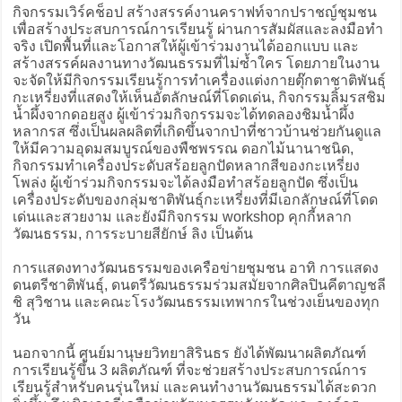
กิจกรรมเวิร์คช็อป สร้างสรรค์งานคราฟท์จากปราชญ์ชุมชน
เพื่อสร้างประสบการณ์การเรียนรู้ ผ่านการสัมผัสและลงมือทำ
จริง เปิดพื้นที่และโอกาสให้ผู้เข้าร่วมงานได้ออกแบบ และ
สร้างสรรค์ผลงานทางวัฒนธรรมที่ไม่ซ้ำใคร โดยภายในงาน
จะจัดให้มีกิจกรรมเรียนรู้การทำเครื่องแต่งกายตุ๊กตาชาติพันธุ์
กะเหรี่ยงที่แสดงให้เห็นอัตลักษณ์ที่โดดเด่น, กิจกรรมลิ้มรสชิม
น้ำผึ้งจากดอยสูง ผู้เข้าร่วมกิจกรรมจะได้ทดลองชิมน้ำผึ้ง
หลากรส ซึ่งเป็นผลผลิตที่เกิดขึ้นจากป่าที่ชาวบ้านช่วยกันดูแล
ให้มีความอุดมสมบูรณ์ของพืชพรรณ ดอกไม้นานาชนิด,
กิจกรรมทำเครื่องประดับสร้อยลูกปัดหลากสีของกะเหรี่ยง
โพล่ง ผู้เข้าร่วมกิจกรรมจะได้ลงมือทำสร้อยลูกปัด ซึ่งเป็น
เครื่องประดับของกลุ่มชาติพันธุ์กะเหรี่ยงที่มีเอกลักษณ์ที่โดด
เด่นและสวยงาม และยังมีกิจกรรม workshop คุกกี้หลาก
วัฒนธรรม, การระบายสียักษ์ ลิง เป็นต้น
การแสดงทางวัฒนธรรมของเครือข่ายชุมชน อาทิ การแสดง
ดนตรีชาติพันธุ์, ดนตรีวัฒนธรรมร่วมสมัยจากศิลปินคีตาญชลี
ชิ สุวิชาน และคณะโรงวัฒนธรรมเทพากรในช่วงเย็นของทุก
วัน
นอกจากนี้ ศูนย์มานุษยวิทยาสิรินธร ยังได้พัฒนาผลิตภัณฑ์
การเรียนรู้ขึ้น 3 ผลิตภัณฑ์ ที่จะช่วยสร้างประสบการณ์การ
เรียนรู้สำหรับคนรุ่นใหม่ และคนทำงานวัฒนธรรมได้สะดวก