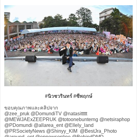
#นิวชวรินทร์ #ซีพฤกษ์
ขอบคุณภาพและคลิปจาก
@zee_pruk @DomundiTV @natasittttt
@MEWJAExZEEPRUK @totoonebunterng @netsiraphop
@PDomundi @allarea_ent @Ellely_land
@PRSocietyNews @Shinyy_KIM @BestJra_Photo
@around_ent @epnewsonline @BehindDMD