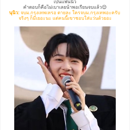
เป็นแฟนนิว
คำตอบก็คือไม่เบาเลยน้าพอเรียนจบแล้ว😌
นุนิว:
จบม.กรุงเทพเหรอ ตายละ ใครจบม.กรุงเทพอะครับ
จริงๆ ก็มีเยอะนะ แต่คนนี้เขาชอบใส่แว่นด้วยอะ