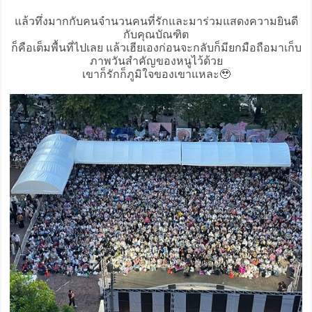
แล้วทึ่งมากกับคนจำนวนคนที่รักและมาร่วมแสดงความยินดี
กับคุณบัณฑิต
ก็คือเต็มพื้นที่ไปเลย แล้วเฮียเองก่อนจะกลับก็มียกมือถือมาเก็บ
ภาพวันสำคัญของหนูไว้ด้วย
เขาก็รักก็ภูมิใจของเขาแหละ🥹