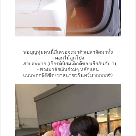
พ่อบุญทุ่มคนนี้มีเหรอจะมาตัวเปล่าจัดมาทั้ง
- ดอกไม้ลูกโป่ง
- สายสะพาย (เกียรตินิยมเด็กดีของเฮียอันดับ 1)
- พวงมาลัยเงินร่วมๆ หลักแสน
แบบพฤกษิลิขิต+วาสนาชวรินทร์มากกกก🥺