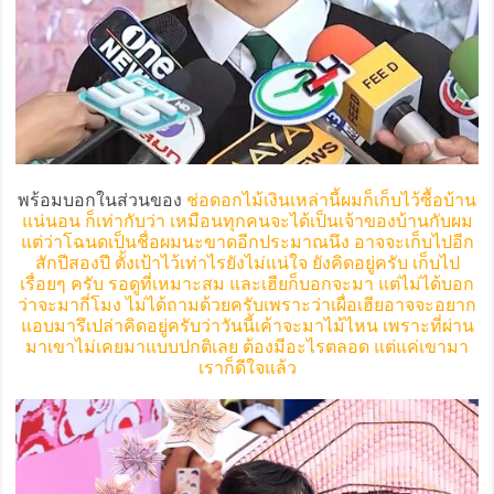
พร้อมบอกในส่วนของ
ช่อดอกไม้เงินเหล่านี้ผมก็เก็บไว้ซื้อบ้าน
แน่นอน ก็เท่ากับว่า เหมือนทุกคนจะได้เป็นเจ้าของบ้านกับผม
แต่ว่าโฉนดเป็นชื่อผมนะขาดอีกประมาณนึง อาจจะเก็บไปอีก
สักปีสองปี ตั้งเป้าไว้เท่าไรยังไม่แน่ใจ ยังคิดอยู่ครับ เก็บไป
เรื่อยๆ ครับ รอดูที่เหมาะสม และเฮียก็บอกจะมา แต่ไม่ได้บอก
ว่าจะมากี่โมง ไม่ได้ถามด้วยครับเพราะว่าเผื่อเฮียอาจจะอยาก
แอบมารึเปล่าคิดอยู่ครับว่าวันนี้เค้าจะมาไม้ไหน เพราะที่ผ่าน
มาเขาไม่เคยมาแบบปกติเลย ต้องมีอะไรตลอด แต่แค่เขามา
เราก็ดีใจแล้ว