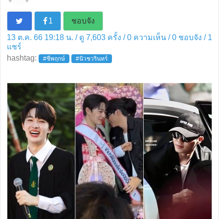
1
ชอบจัง
13 ต.ค. 66 19:18 น. / ดู 7,603 ครั้ง / 0 ความเห็น /
0
ชอบจัง /
1
แชร์
hashtag:
#ซีพฤกษ์
#นิวชวรินทร์