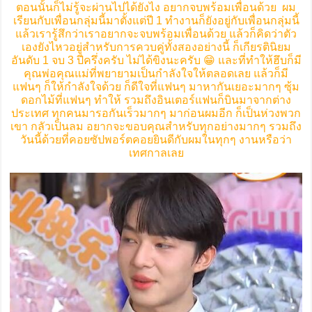
ตอนนั้นก็ไม่รู้จะผ่านไปได้ยังไง อยากจบพร้อมเพื่อนด้วย ผม
เรียนกับเพื่อนกลุ่มนี้มาตั้งแต่ปี 1 ทำงานก็ยังอยู่กับเพื่อนกลุ่มนี้
แล้วเรารู้สึกว่าเราอยากจะจบพร้อมเพื่อนด้วย แล้วก็คิดว่าตัว
เองยังไหวอยู่สำหรับการควบคู่ทั้งสองอย่างนี้ ก็เกียรตินิยม
อันดับ 1 จบ 3 ปีครึ่งครับ ไม่ได้ขิงนะครับ 😁 และที่ทำให้ฮึบก็มี
คุณพ่อคุณแม่ที่พยายามเป็นกำลังใจให้ตลอดเลย แล้วก็มี
แฟนๆ ก็ให้กำลังใจด้วย ก็ดีใจที่แฟนๆ มาหากันเยอะมากๆ ซุ้ม
ดอกไม้ที่แฟนๆ ทำให้ รวมถึงอินเตอร์แฟนก็บินมาจากต่าง
ประเทศ ทุกคนมารอกันเร็วมากๆ มาก่อนผมอีก ก็เป็นห่วงพวก
เขา กลัวเป็นลม อยากจะขอบคุณสำหรับทุกอย่างมากๆ รวมถึง
วันนี้ด้วยที่คอยซัปพอร์ตคอยยินดีกับผมในทุกๆ งานหรือว่า
เทศกาลเลย