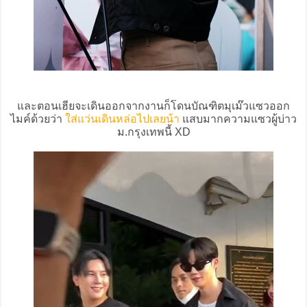
และตอนเฮียจะเดินออกจากงานก็โดนบัณฑิตมุเม๊วแซวออก
ไมค์ด้วยว่า
ใส่แว่นเดินหล่อไปเลยน้า
แสบมากความแซวผู้บ่าว
ม.กรุงเทพนี้ XD