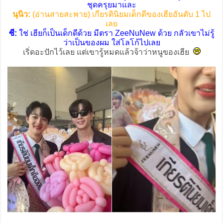
ชุดครุยมาและ
นุนิว:
(อ่านสายสะพาย) เกียรตินิยมเด็กดีของเฮียอันดับ 1 ไป
เลย
ซี:
ใช่ เฮียก็เป็นเด็กดีด้วย มีตรา ZeeNuNew ด้วย กลัวเขาไม่รู้
ว่าเป็นของผม ใส่โลโก้ไปเลย
เริ่ดอะปักไว้เลย แต่เขารู้หมดแล้วจ้าว่าหนูของเฮีย