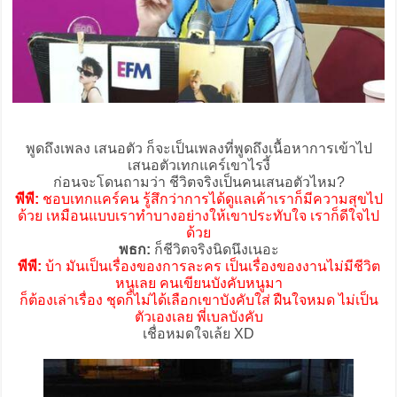
พูดถึงเพลง เสนอตัว ก็จะเป็นเพลงที่พูดถึงเนื้อหาการเข้าไป
เสนอตัวเทกแคร์เขาไรงี้
ก่อนจะโดนถามว่า ชีวิตจริงเป็นคนเสนอตัวไหม?
พีพี:
ชอบเทกแคร์คน รู้สึกว่าการได้ดูแลเค้าเราก็มีความสุขไป
ด้วย เหมือนแบบเราทำบางอย่างให้เขาประทับใจ เราก็ดีใจไป
ด้วย
พธก:
ก็ชีวิตจริงนิดนึงเนอะ
พีพี:
บ้า มันเป็นเรื่องของการละคร เป็นเรื่องของงานไม่มีชีวิต
หนูเลย คนเขียนบังคับหนูมา
ก็ต้องเล่าเรื่อง ชุดก็ไม่ได้เลือกเขาบังคับใส่ ฝืนใจหมด ไม่เป็น
ตัวเองเลย พี่เบลบังคับ
เชื่อหมดใจเล้ย XD