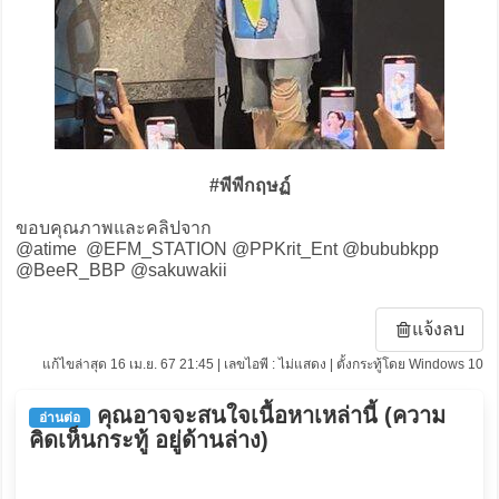
#พีพีกฤษฏ์
ขอบคุณภาพและคลิปจาก
@atime @EFM_STATION @PPKrit_Ent @bububkpp
@BeeR_BBP @sakuwakii
แจ้งลบ
แก้ไขล่าสุด 16 เม.ย. 67 21:45 | เลขไอพี : ไม่แสดง | ตั้งกระทู้โดย Windows 10
คุณอาจจะสนใจเนื้อหาเหล่านี้ (ความ
อ่านต่อ
คิดเห็นกระทู้ อยู่ด้านล่าง)