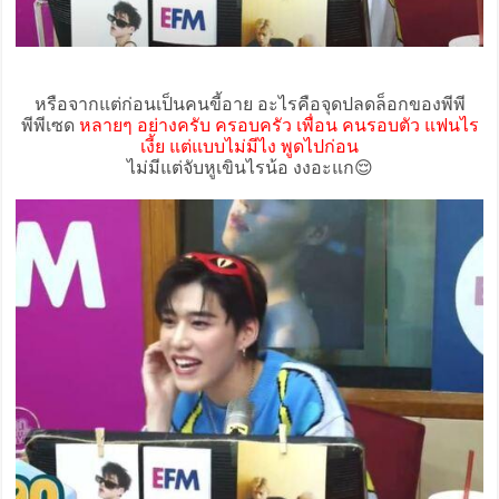
หรือจากแต่ก่อนเป็นคนขี้อาย อะไรคือจุดปลดล็อกของพีพี
พีพีเซด
หลายๆ อย่างครับ ครอบครัว เพื่อน คนรอบตัว แฟนไร
เงี้ย แต่แบบไม่มีไง พูดไปก่อน
ไม่มีแต่จับหูเขินไรน้อ งงอะแก😌