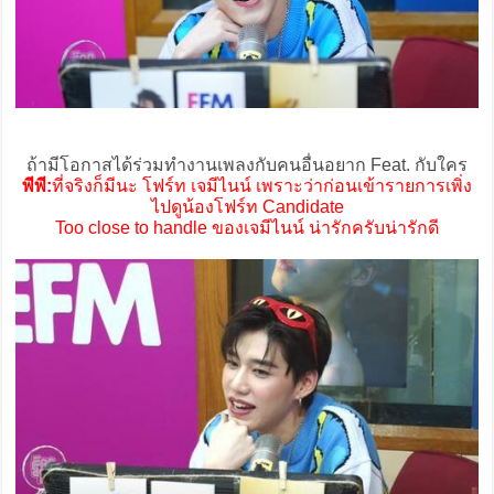
ถ้ามีโอกาสได้ร่วมทำงานเพลงกับคนอื่นอยาก Feat. กับใคร
พีพี:
ที่จริงก็มีนะ โฟร์ท เจมีไนน์ เพราะว่าก่อนเข้ารายการเพิ่ง
ไปดูน้องโฟร์ท Candidate
Too close to handle ของเจมีไนน์ น่ารักครับน่ารักดี