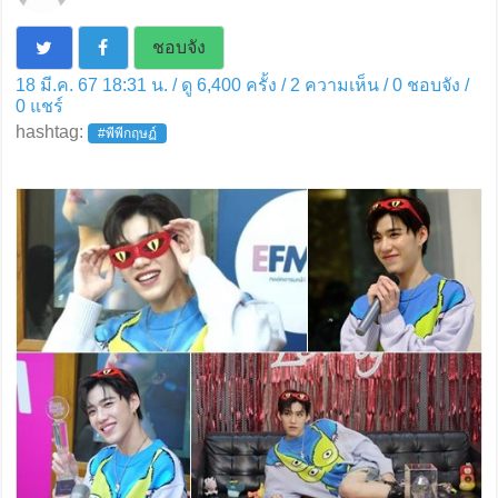
ชอบจัง
18 มี.ค. 67 18:31 น. / ดู 6,400 ครั้ง / 2 ความเห็น /
0
ชอบจัง /
0
แชร์
hashtag:
#พีพีกฤษฏ์