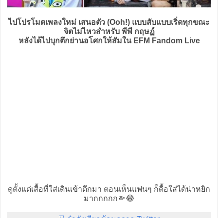
ไปโปรโมตเพลงใหม่ เสนอตัว (Ooh!) แบบสับแบบเริ่ดทุกขณะ
จิตไม่ไหวสำหรับ พีพี กฤษฏ์
หลังได้ไปบุกตึกย่านอโศกให้สัมใน EFM Fandom Live
ดูตั้งแต่เสื้อที่ใส่เดินเข้าตึกมา ตอนเห็นแฟนๆ ก็ดื้อใส่ได้น่าหยิก
มากกกกก🤏😂