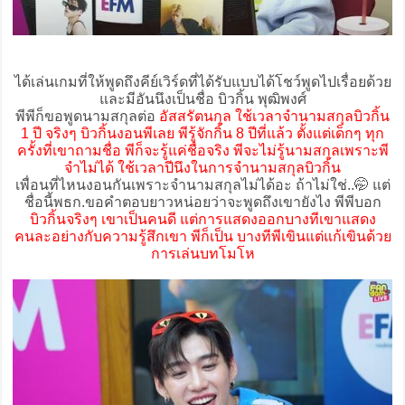
ได้เล่นเกมที่ให้พูดถึงคีย์เวิร์ดที่ได้รับแบบได้โชว์พูดไปเรื่อยด้วย
และมีอันนึงเป็นชื่อ บิวกิ้น พุฒิพงศ์
พีพีก็ขอพูดนามสกุลต่อ
อัสสรัตนกุล ใช้เวลาจำนามสกุลบิวกิ้น
1 ปี จริงๆ บิวกิ้นงอนพีเลย พีรู้จักกิ้น 8 ปีที่แล้ว ตั้งแต่เด็กๆ ทุก
ครั้งที่เขาถามชื่อ พีก็จะรู้แค่ชื่อจริง พีจะไม่รู้นามสกุลเพราะพี
จำไม่ได้ ใช้เวลาปีนึงในการจำนามสกุลบิวกิ้น
เพื่อนที่ไหนงอนกันเพราะจำนามสกุลไม่ได้อะ ถ้าไม่ใช่..🤭 แต่
ชื่อนี้พธก.ขอคำตอบยาวหน่อยว่าจะพูดถึงเขายังไง พีพีบอก
บิวกิ้นจริงๆ เขาเป็นคนดี แต่การแสดงออกบางทีเขาแสดง
คนละอย่างกับความรู้สึกเขา พีก็เป็น บางทีพีเขินแต่แก้เขินด้วย
การเล่นบทโมโห