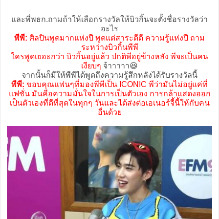
และพี่พธก.ถามถ้าให้เลือกรางวัลให้บิวกิ้นจะตั้งชื่อรางวัลว่า
อะไร
พีพี:
ศิลปินพูดมากแห่งปี พูดแต่สาระดีดี ความรู้แห่งปี ถาม
ระหว่างบิวกิ้นพีพี
ใครพูดเยอะกว่า บิวกิ้นอยู่แล้ว ปกติพีอยู่ข้างหลัง พีจะเป็นคน
เงียบๆ
จ้าาาาา😆
จากนั้นก็มีให้พีพีได้พูดถึงความรู้สึกหลังได้รับรางวัลนี้
พีพี:
ขอบคุณแฟนๆที่มองพีพีเป็น ICONIC พีว่ามันไม่อยู่แค่ที่
แฟชั่น มันคือความมั่นใจในการเป็นตัวเอง การกล้าแสดงออก
เป็นตัวเองที่ดีที่สุดในทุกๆ วันและได้ส่งต่อเอเนอร์จี้นี้ให้กับคน
อื่นด้วย