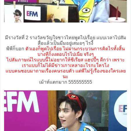
มีรางวัลที่ 2 รางวัลขวัญใจชาวไทยพูดไปเรื่อย แบบเวลาไปสัม
สื่อแล้วเป็นมีมอยู่เสมอๆ ไรงี้
พีพีก็บอก
ตัวเองก็พูดไปเรื่อย ไม่ผ่านกระบวนการคิดไรทั้งสิ้น
บางทีก็งงตอบไรไปเนี่ย จริงๆ
ไปสัมภาษณ์ไรแบบนี้ไม่อยากให้ซีเรียส แฮปปี้ๆ ดีกว่า เพราะ
เราแบบก็ไม่ได้มีข่าวเกาเหลาอะไรกะใครไง
แบบคนชอบมาถามเรื่องคนรอบตัว แต่พีไม่รู้เรื่องของใครเลย
นะ
เม้าท์แตกมาก 555555555