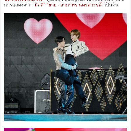
การแสดงจาก
"มิลลิ" "ฮาย - อาภาพร นครสวรรค์"
เป็นต้น