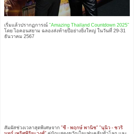
เริ่มแล้วปรากฏการณ์
"Amazing Thailand Countdown 2025"
โดย ไอคอนสยาม ฉลองส่งท้ายปีอย่างยิ่งใหญ่ ในวันที่ 29-31
ธันวาคม 2567
สัมผัสช่วงเวลาสุดพิเศษจาก
"ซี - พฤกษ์ พานิช" "นุนิว - ชวริ
นทร์ เพริศพิริยะวงศ์"
คู่นักแสดงขวัญใจแฟนคลับทั่วโลก และ