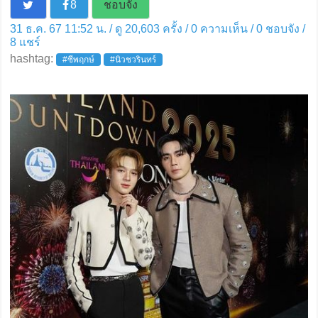
8
ชอบจัง
31 ธ.ค. 67 11:52 น. / ดู 20,603 ครั้ง / 0 ความเห็น /
0
ชอบจัง /
8
แชร์
hashtag:
#ซีพฤกษ์
#นิวชวรินทร์