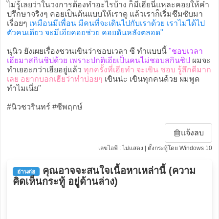
ไม่รู้เลยว่าในวงการต้องทำอะไรบ้าง ก็มีเฮียนี่แหละคอยให้คำ
ปรึกษาจริงๆ คอยเป็นต้นแบบให้เราดู แล้วเราก็เริ่มซึมซับมา
เรื่อยๆ
เหมือนมีเพื่อน มีคนที่จะเดินไปกับเราด้วย เราไม่ได้ไป
ตัวคนเดียว จะมีเฮียคอยช่วย คอยดันหลังตลอด"
นุนิว ยังเผยเรื่องชวนเขินว่าชอบเวลา ซี ทำแบบนี้
"ชอบเวลา
เฮียมาสกินชิปด้วย เพราะปกติเฮียเป็นคนไม่ชอบสกินชิป
ผมจะ
ทำเยอะกว่าเฮียอยู่แล้ว
ทุกครั้งที่เฮียทำ จะเขิน ชอบ รู้สึกดีมาก
เลย อยากบอกเฮียว่าทำบ่อยๆ
เขินน่ะ เขินทุกคนด้วย ผมพูด
ทำไมเนี่ย"
#นิวชวรินทร์ #ซีพฤกษ์
แจ้งลบ
เลขไอพี : ไม่แสดง | ตั้งกระทู้โดย Windows 10
คุณอาจจะสนใจเนื้อหาเหล่านี้ (ความ
อ่านต่อ
คิดเห็นกระทู้ อยู่ด้านล่าง)