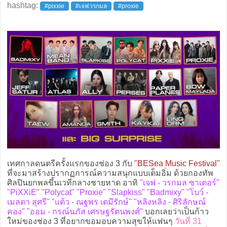
hashtag:
#pixxie
#เจฟวรกมล
#proxie
เทศกาลดนตรีครั้งแรกของช่อง 3 กับ
"BESea Music Festival"
ที่จะมาสร้างปรากฏการณ์ความสนุกแบบเต็มอิ่ม ด้วยกองทัพ
ศิลปินยกพลขึ้นเวทีกลางชายหาด อาทิ
"เจฟ - วรกมล ซาเตอร์"
"PiXXiE" "Polycat" "Proxie" "Slapkiss" "Badmixy" "โบว์ -
เมลดา สุศรี" "แต้ว - ณฐพร เตมีรักษ์" "หลิงหลิง - ศิริลักษณ์
คอง" "ออม - กรณ์นภัส เศรษฐรัตนพงศ์"
บอกเลยว่าเป็นก้าว
ใหม่ของช่อง 3 ที่อยากขอมอบความสุขให้แฟนๆ
วันที่ 31