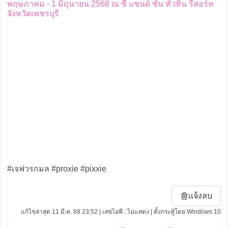
พฤษภาคม - 1 มิถุนายน 2568 ณ ซี แซนด์ ซัน หัวหิน รีสอร์ท
จังหวัดเพชรบุรี
#เจฟวรกมล #proxie #pixxie
แจ้งลบ
แก้ไขล่าสุด 11 มี.ค. 68 23:52 | เลขไอพี : ไม่แสดง | ตั้งกระทู้โดย Windows 10