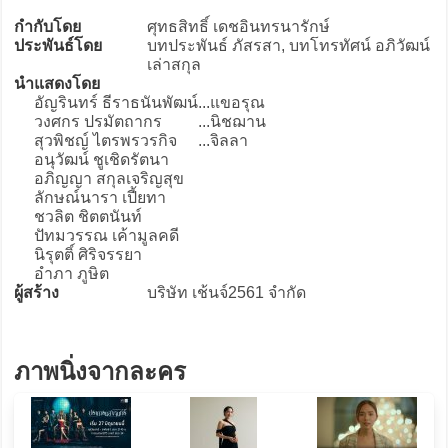
กำกับโดย
ศุทธสิทธิ์ เดชอินทรนารักษ์
ประพันธ์โดย
บทประพันธ์ ภัสรสา, บทโทรทัศน์ อภิวัฒน์
เล่าสกุล
นำแสดงโดย
อัญรินทร์ ธีราธนันพัฒน์
...
แขอรุณ
วงศกร ปรมัตถากร
...
นิชฌาน
สุวพิชญ์ ไตรพรวรกิจ
...
จิลลา
อนุวัฒน์ ชูเชิดรัตนา
อภิญญา สกุลเจริญสุข
ลักษณ์นารา เปี้ยทา
ชวลิต ชิตตนันท์
ปัทมวรรณ เค้ามูลคดี
นิรุตติ์ ศิริจรรยา
อำภา ภูษิต
ผู้สร้าง
บริษัท เช้นจ์2561 จำกัด
ภาพนิ่งจากละคร