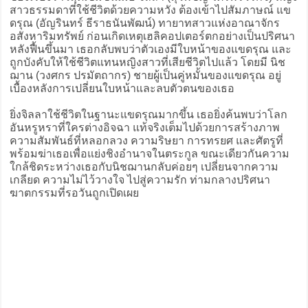
สาวธรรมดาที่ใช้ชีวิตด้วยความหวัง ต้องเข้าไปสัมภาษณ์ แข
ดรุณ (อัญรินทร์ ธีราธนันพัฒน์) ทายาทสาวแห่งอาณาจักร
อสังหาริมทรัพย์ ก่อนเกิดเหตุเฮลิคอปเตอร์ตกอย่างเป็นปริศนา
หลังฟื้นขึ้นมา เธอกลับพบว่าตัวเองมีใบหน้าของแขดรุณ และ
ถูกบังคับให้ใช้ชีวิตแทนหญิงสาวที่เสียชีวิตไปแล้ว โดยมี นิช
ฌาน (วงศกร ปรมัตถากร) ชายผู้เป็นคู่หมั้นของแขดรุณ อยู่
เบื้องหลังการเปลี่ยนใบหน้าและลบตัวตนของเธอ
ยิ่งจิลลาใช้ชีวิตในฐานะแขดรุณมากขึ้น เธอยิ่งค้นพบว่าโลก
อันหรูหราที่ใครต่างอิจฉา แท้จริงเต็มไปด้วยการสร้างภาพ
ความสัมพันธ์ที่หลอกลวง ความริษยา การทรยศ และศัตรูที่
พร้อมฆ่าเธอเพื่อแย่งชิงอำนาจในตระกูล ขณะเดียวกันความ
ใกล้ชิดระหว่างเธอกับนิชฌานกลับค่อยๆ เปลี่ยนจากความ
เกลียด ความไม่ไว้วางใจ ไปสู่ความรัก ท่ามกลางปริศนา
ฆาตกรรมที่รอวันถูกเปิดเผย