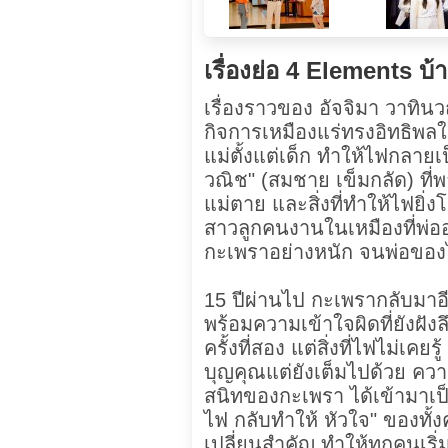
เรื่องย่อ 4 Elements บ
เรื่องราวของ อัจจิมา วาทิน
กิจการเหมืองแร่ทรงอิทธิพล
แม่ตั้งแต่เด็ก ทำให้ไฟกลายเ
วณิช" (สมชาย เข็มกลัด) ที
แม่ตาย และสิ่งที่ทำให้ไฟยิ่ง
สาวลูกคนงานในเหมืองที่พ่ออุ
กะเพราอย่างหนัก จนพ่อของ
15 ปีผ่านไป กะเพรากลับมาอีก
พร้อมความเข้าใจผิดที่ยังฝั
ครั้งที่สอง แต่สิ่งที่ไฟไม่เค
บุญคุณแต่ยังเต็มไปด้วย ความ
สนิทของกะเพรา ได้เข้ามาเ
ไฟ กลับทำให้ หัวใจ" ของทั้งคู
เปลี่ยนสำคัญ ทำให้ทุกคนเริ