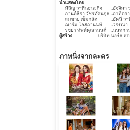
นำแสดงโดย
มิลิญ วาทินธนะกิจ
...
อัจจิมา 
กานต์ธีรา วัชรทัศนกุล
...
อาทิตยา
สมชาย เข็มกลัด
...
อัคนี ว
ฌาร์ม โอสถานนท์
...
วรรณา
รชยา ทัพพ์คุณานนต์
...
นนทกานต
ผู้สร้าง
บริษัท นอร์ธ สต
ภาพนิ่งจากละคร