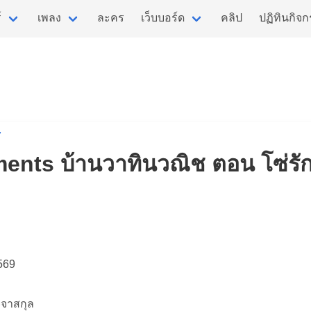
์
เพลง
ละคร
เว็บบอร์ด
คลิป
ปฏิทินกิจ
7
ements บ้านวาทินวณิช ตอน โซ่รัก
569
.
ัจจาสกุล