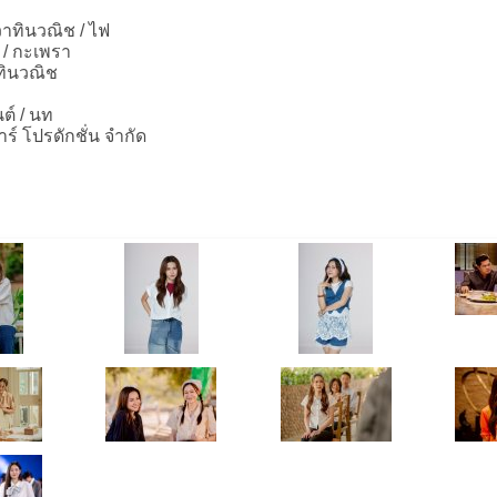
วาทินวณิช / ไฟ
 / กะเพรา
าทินวณิช
์ / นท
าร์ โปรดักชั่น จำกัด