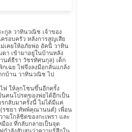
ระกูล วาทินวณิช เจ้าของ
ครอบครัว หลังการสูญเสีย
ม่เคยให้อภัยพ่อ อัคนี วาทิน
ดา เข้ามาอยู่ในบ้านหลัง
านต์ธีรา วัชรทัศนกุล) เด็ก
พิกเฉย ไฟจึงลงมือกลั่นแกล้ง
ากบ้าน วาทินวณิช ไป
ฟ ให้ลุกโชนขึ้นอีกครั้ง
เป็นคนโปรดของพ่อได้อีกเป็น
รกลับมาครั้งนี้ ไม่ได้มีแค่
 (รชยา ทัพพ์คุณานนต์) เพื่อน
ความใกล้ชิดของกะเพรา และ
เหมือง ที่กลับกลายเป็นจุด
ฟกำลังสับสนว่าความรู้สึกใน