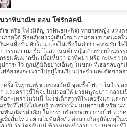
้านวาทินวณิช ตอน โซ่รักอัคนี
วณิช หรือ ไฟ (มิลิญ วาทินธนะกิจ) ทายาทหญิง แห่งต
ในภาคใต้ คือหญิงสาวผู้เติบโตมาท่ามกลางบาดแผลใน
ป็นคนดื้อรั้น หัวร้อน และไม่เชื่อในคำว่า ความรัก ไฟไ
่พา วรรณา (ฌาร์ม โอสถานนท์) หญิงสาวชาวบ้านธรรม
โกรธแค้นมากขึ้น เมื่อเห็นว่า อาทิตยา หรือ กะเพรา (ก
ปการะไว้ ถูกปฏิบัติอย่างเอ็นดู ในขณะที่เธอกลับถูกเ
ไฟต้องส่งกะเพราไปอยู่โรงเรียนประจำ และตัดขาดจ
ครั้ง ในฐานะผู้ช่วยของอัคนี จุดเชื้อไฟเก่าในใจของไ
งลึก และคราวนี้ไฟจะไม่ปล่อยให้ ยายหนูตะเภา กลาย
ยรู้ คือกะเพราในวันนี้ ไม่ใช่เด็กสาวที่ไฟเคยรังแก และกา
จริงที่ไฟยังไม่เคยรู้ ระหว่างนั้น นนทกานต์ หรือ นท
ป็นพันธมิตรสำคัญ ในการปกป้องกะเพราจากไฟ ทว่า
่เริ่มสั่นไหว อย่างไม่ทันตั้งตัว ต่อมา เกิดอุบัติเหตุใน
่มสงสัยว่า ใครกันแน่ ที่วางแผนทำลาย และในขณะที่ไ