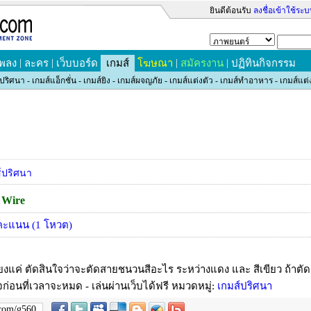
ยินดีต้อนรับ
ลงชื่อเข้าใช้ระ
|
|
|
|
เพลง
ละคร
เว็บบอร์ด
เกมส์
โฆษณา
สมัครงาน
ปฏิทินกิจกรรม
์ปริศนา
-
เกมส์แอ็กชั่น
-
เกมส์ยิง
-
เกมส์ผจญภัย
-
เกมส์แต่งตัว
-
เกมส์ทำอาหาร
-
เกมส์แต่
์ปริศนา
 Wire
ะแนน (
1
โหวต)
เพียงแค่ ตัดสินใจว่าจะตัดสายชนวนสีอะไร ระหว่างแดง และ สีเขียว ถ้าตัด
ใจก่อนที่เวลาจะหมด
-
เล่นผ่านเว็บได้ฟรี
หมวดหมู่:
เกมส์ปริศนา