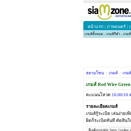
|
|
หน้าแรก
ภาพยนตร์
เกมส์ทั้งหมด
-
เกมส์กีฬา
-
เกมส
สยามโซน
>
เกมส์
>
เกมส
เกมส์ Red Wire Green
คะแนนโหวต
10.00
/
10
ค
รายละเอียดเกมส์
เกมส์กู้ระเบิด เล่นง่าย
ผิดก็ระเบิดทันที ตัดสิน
ลิงค์แบบย่อ