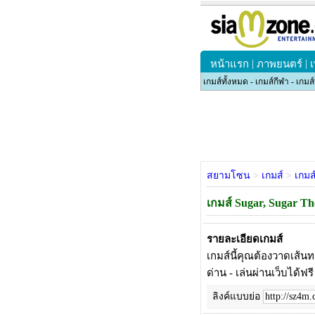
|
|
หน้าแรก
ภาพยนตร์
เกมส์ทั้งหมด
-
เกมส์กีฬา
-
เกมส
สยามโซน
>
เกมส์
>
เกมส
เกมส์ Sugar, Sugar Th
รายละเอียดเกมส์
เกมส์นี้คุณต้องวาดเส้น
ด่าน
-
เล่นผ่านเว็บได้ฟร
ลิงค์แบบย่อ