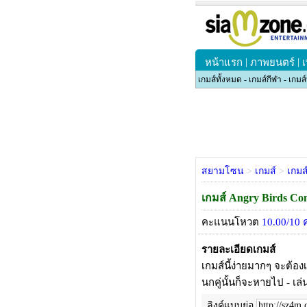
|
|
หน้าแรก
ภาพยนตร์
เกมส์ทั้งหมด
-
เกมส์กีฬา
-
เกมส
สยามโซน
>
เกมส์
>
เกมส
เกมส์ Angry Birds Co
คะแนนโหวต
10.00
/
10
ค
รายละเอียดเกมส์
เกมส์นี้ง่ายมากๆ จะต้อง
นกคู่นั้นก็จะหายไป
-
เล่
ลิงค์แบบย่อ