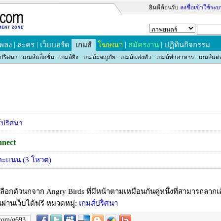
ยินดีต้อนรับ
ลงชื่อเข้าใช้ระ
|
|
|
|
เพลง
ละคร
เว็บบอร์ด
เกมส์
โฆษณา
สมัครงาน
ปฏิทินกิจกรรม
์ปริศนา
-
เกมส์แอ็กชั่น
-
เกมส์ยิง
-
เกมส์ผจญภัย
-
เกมส์แต่งตัว
-
เกมส์ทำอาหาร
-
เกมส์แต่
์ปริศนา
nnect
ะแนน (
3
โหวต)
เลือกตัวนกจาก Angry Birds ที่มีหน้าตามเหมือนกันคู่หนึ่งที่สามารถลากเส้
นผ่านเว็บได้ฟรี
หมวดหมู่:
เกมส์ปริศนา