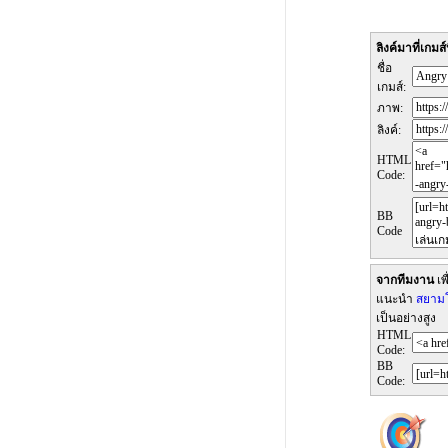
ลิงค์มาที่เกมส์น
ชื่อ
เกมส์:
ภาพ:
ลิงค์:
HTML
Code:
BB
Code
จากทีมงาน
เพ
แนะนำ
สยามโ
เป็นอย่างสูง
HTML
Code:
BB
Code: