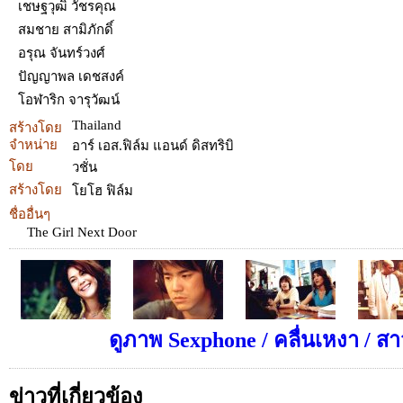
เชษฐวุฒิ วัชรคุณ
สมชาย สามิภักดิ์
อรุณ จันทร์วงศ์
ปัญญาพล เดชสงค์
โอฬาริก จารุวัฒน์
Thailand
สร้างโดย
จำหน่าย
อาร์ เอส.ฟิล์ม แอนด์ ดิสทริบิ
โดย
วชั่น
สร้างโดย
โยโฮ ฟิล์ม
ชื่ออื่นๆ
The Girl Next Door
ดูภาพ Sexphone / คลื่นเหงา / สาว
ข่าวที่เกี่ยวข้อง