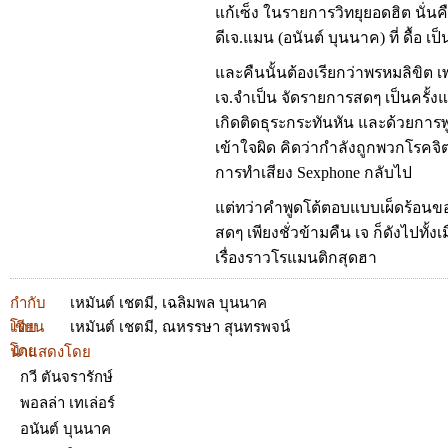
แก้เซ็ง ในรายการวิทยุยอดฮิต นั่น
ดีเจ.แมน (อนันต์ บุนนาค) ที่ ดื้อ เป็นผ
และคืนนั้นต้องเรียกว่าพรหมลิขิต เพร
เจ.จำเป็น จัดรายการสดๆ เป็นครั้ง
เกิดติดธุระกระทันหัน และด้วยการพู
เข้าใจผิด คิดว่ากำลังถูกพวกโรคจิ
การทำเสียง Sexphone กลับไป
แต่ทว่าคำพูดโต้ตอบแบบเผ็ดร้อนข
สดๆ เพียงชั่วข้ามคืน เจ ก็ดังไปทั้งเ
เรื่องราวโรแมนติกสุดฮา
กำกับ
เหมันต์ เชตมี
,
เฉลิมพล บุนนาค
โดย
เขียน
เหมันต์ เชตมี
,
ณหรรษา สุนทรพจน์
โดย
นำแสดงโดย
กวี ตันจรารักษ์
พอลล่า เทเล่อร์
อนันต์ บุนนาค