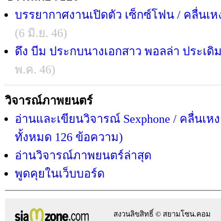
บรรยากาศงานเปิดตัว เซ็กซ์โฟน / คลื่นเห
(6 มิ.ย. 46)
ดึง บีม ประกบนางเอกสาว พอลล่า ประเดิ
พ.ค. 46)
วิจารณ์ภาพยนตร์
อ่านและเขียนวิจารณ์ Sexphone / คลื่นเหงา
ทั้งหมด 126 ข้อความ)
อ่านวิจารณ์ภาพยนตร์ล่าสุด
พูดคุยในเว็บบอร์ด
สงวนลิขสิทธิ์ © สยามโซน.คอม