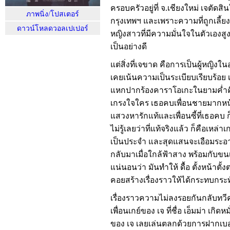
ครอบครัวอยู่ที่ จ.เชียงใหม่ เจตัดสิ
ภาพนิ่ง/โปสเตอร์
กรุงเทพฯ และเพราะความที่ถูกเลี้ยง
ดาวน์โหลดวอลเปเปอร์
หญิงสาวที่มีความมั่นใจในตัวเองส
เป็นอย่างดี
แต่สิ่งที่เจขาด คือการเป็นผู้หญิงใ
เคยเน้นความเป็นระเบียบเรียบร้อย เธอ
แหกปากร้องคาราโอเกะในยามค่ำคืน
เกรงใจใคร เธอคบเพื่อนชายมากห
แสวงหารักแท้และเพื่อนซี้ที่เธอคบ ก็
ไม่รู้เลยว่าที่แท้จริงแล้ว ก็คือเหล่าเก
เป็นประจำ และสุดแสนจะเอือมระอาก
กลับมาเมื่อใกล้ฟ้าสาง พร้อมกับขน
แน่นอนว่า มันทำให้ ดื้อ ตั้งหน้าตั้ง
คอยสร้างเรื่องราวให้ได้กระทบกระทั
เรื่องราวความไม่ลงรอยกันกลับทวีค
เพื่อนเกย์ของ เจ ที่ชื่อ เอ็มม่า เก
ของ เจ เลยเล่นตลกด้วยการฝากเบอร์