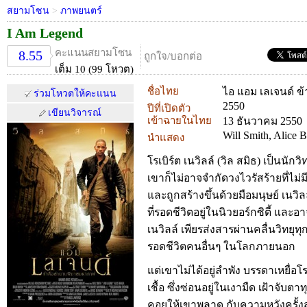
สยามโซน
>
ภาพยนตร์
I Am Legend
คะแนนสยามโซน
8.55
ถูกใจ/บอกต่อ
เต็ม 10 (99 โหวต)
ชื่อไทย
ไอ แอม เลเจนด์ 
ร่วมโหวตให้คะแนน
2550
ปีที่เปิดตัว
เขียนวิจารณ์
เข้าฉายในไทย
13 ธันวาคม 2550
Will Smith, Alice 
นำแสดง
โรเบิร์ต เนวิลล์ (วิล สมิธ) เป็นนัก
เขาก็ไม่อาจจำกัดวงไวรัสร้ายที่ไม่ม
และถูกสร้างขึ้นด้วยมือมนุษย์ เนวิ
ที่รอดชีวิตอยู่ในนิวยอร์กซิตี้ และอา
เนวิลล์ เพียรส่งสารผ่านคลื่นวิทยุทุ
รอดชีวิตคนอื่นๆ ในโลกภายนอก
แต่เขาไม่ได้อยู่ลำพัง บรรดาเหยื่
เชื้อ ซึ่งซ่อนอยู่ในเงามืด เฝ้าจับต
คอยให้เขาพลาด กับความหวังครั้งส