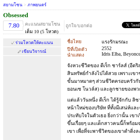
สยามโซน
>
ภาพยนตร์
Obsessed
คะแนนสยามโซน
7.80
ถูกใจ/บอกต่อ
เต็ม 10 (5 โหวต)
ชื่อไทย
แรงรักมรณะ
ร่วมโหวตให้คะแนน
2552
ปีที่เปิดตัว
เขียนวิจารณ์
Idris Elba, Beyonc
นำแสดง
จังหวะชีวิตของ ดีเร็ก ชาร์ลส์ (อีดร
สินทรัพย์กำลังไปได้สวย เพราะเขาข
ขั้นมาหมาดๆ ส่วนชีวิตครอบครัว
ยอนเซ โนวล์ส) และลูกชายของพวก
แต่แล้ววันหนึ่ง ดีเร็ก ได้รู้จักกับ ลิ
หน้าใหม่ของบริษัท ที่ทั้งมีเสน่ห์แ
ประทับใจในตัวเธอ ยิ่งกว่านั้น เขาเ
ขึ้นเรื่อยๆ และเด็กสาวคนนี้ก็พร้อม
เขา เพื่อที่จะพาชีวิตของเขาดำดิ่งล