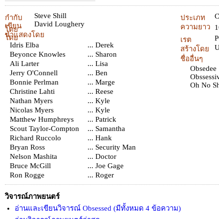
Steve Shill
C
กำกับ
ประเภท
David Loughery
เขียน
ความยาว
1
โดย
นำแสดงโดย
โดย
P
เรต
Idris Elba
... Derek
สร้างโดย
Beyonce Knowles
... Sharon
ชื่ออื่นๆ
Ali Larter
... Lisa
Obsedee
Jerry O'Connell
... Ben
Obssessi
Bonnie Perlman
... Marge
Oh No Sh
Christine Lahti
... Reese
Nathan Myers
... Kyle
Nicolas Myers
... Kyle
Matthew Humphreys
... Patrick
Scout Taylor-Compton
... Samantha
Richard Ruccolo
... Hank
Bryan Ross
... Security Man
Nelson Mashita
... Doctor
Bruce McGill
... Joe Gage
Ron Rogge
... Roger
วิจารณ์ภาพยนตร์
อ่านและเขียนวิจารณ์ Obsessed (มีทั้งหมด 4 ข้อความ)