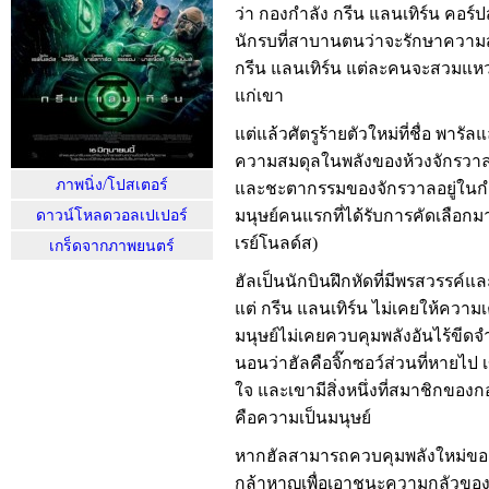
ว่า กองกำลัง กรีน แลนเทิร์น คอร์
นักรบที่สาบานตนว่าจะรักษาความ
กรีน แลนเทิร์น แต่ละคนจะสวมแห
แก่เขา
แต่แล้วศัตรูร้ายตัวใหม่ที่ชื่อ พาร
ความสมดุลในพลังของห้วงจักรว
ภาพนิ่ง/โปสเตอร์
และชะตากรรมของจักรวาลอยู่ในกำม
มนุษย์คนแรกที่ได้รับการคัดเลือกมา
ดาวน์โหลดวอลเปเปอร์
เรย์โนลด์ส)
เกร็ดจากภาพยนตร์
ฮัลเป็นนักบินฝึกหัดที่มีพรสวรรค์แ
แต่ กรีน แลนเทิร์น ไม่เคยให้ควา
มนุษย์ไม่เคยควบคุมพลังอันไร้ขีด
นอนว่าฮัลคือจิ๊กซอว์ส่วนที่หายไป 
ใจ และเขามีสิ่งหนึ่งที่สมาชิกของก
คือความเป็นมนุษย์
หากฮัลสามารถควบคุมพลังใหม่ขอ
กล้าหาญเพื่อเอาชนะความกลัวของเข