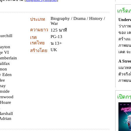
เกร็ด
Biography / Drama / History /
ประเภท
Underw
War
ว่าภาพย
ความยาว
125 นาที
ของ เค
urchill
PG-13
เรต
สร้างแ
เรตไทย
น 13+
ภาพยนต
Layton
UK
สร้างโดย
เคต จะ
ge VI
hamberlain
A Stre
alifax
แมวหลา
imon
ตัวจริ
ny Eden
lee
ภาพยน
smay
onside
เปิดก
eenwood
l Hoare
s
Marshall
Adrian