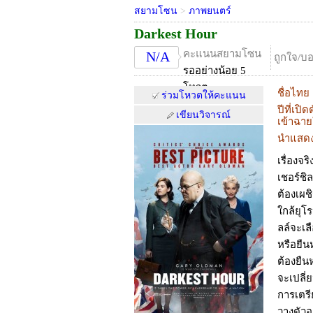
สยามโซน
>
ภาพยนตร์
Darkest Hour
คะแนนสยามโซน
N/A
ถูกใจ/บ
รออย่างน้อย 5
โหวต
ชื่อไทย
ร่วมโหวตให้คะแนน
ปีที่เปิด
เขียนวิจารณ์
เข้าฉา
นำแสด
เรื่องจร
เชอร์ชิ
ต้องเผช
ใกล้ยุโ
ลล์จะเล
หรือยืน
ต้องยืน
จะเปลี่
การเตรี
วางตัวอ