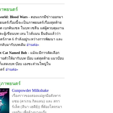
ภาพยนตร์
orld: Blood Wars
- ตอนแรกมีข่าวออกมา
นตร์เรื่องนี้จะเป็นภาพยนตร์เรื่องสุดท้าย
ต เบกคินเซล ในบท เซลีน แต่ผู้ควบคุมงาน
ละผู้เขียนบท เลน ไวส์แมน ยืนยันแล้วว่า
ร์ภาค 6 กำลังอยู่ระหว่างการพัฒนา และ
กลับมารับบทเดิม
อ่านต่อ»
et Cat Named Bob
- แม้จะมีการคัดเลือก
ยตัวให้มารับบท บ๊อบ แต่สุดท้าย แมวบ๊อบ
งก็แสดงบท บ๊อบ เองซะส่วนใหญ่ใน
ตร์
อ่านต่อ»
รุภาพยนตร์
Gunpowder Milkshake
เรื่องราวของสองแม่ลูกมือสังหาร
แซม (คาเรน กิลแลน) และ สกา
ร์เล็ต (ลีนา เฮดีย์)) ที่ต้องโคจรมา
เจอกัน เพื่อล้างบางแก๊ง