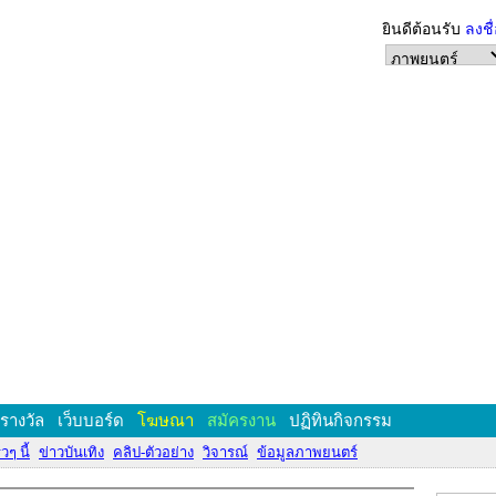
ยินดีต้อนรับ
ลงชื
งรางวัล
เว็บบอร์ด
โฆษณา
สมัครงาน
ปฏิทินกิจกรรม
วๆ นี้
ข่าวบันเทิง
คลิป-ตัวอย่าง
วิจารณ์
ข้อมูลภาพยนตร์