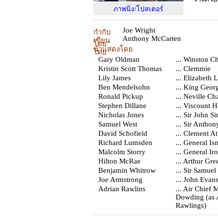
ภาพนิ่ง/โปสเตอร์
Joe Wright
กำกับ
Anthony McCarten
เขียน
โดย
นำแสดงโดย
โดย
Gary Oldman
... Winston Ch
Kristin Scott Thomas
... Clemmie
Lily James
... Elizabeth 
Ben Mendelsohn
... King Geor
Ronald Pickup
... Neville C
Stephen Dillane
... Viscount H
Nicholas Jones
... Sir John S
Samuel West
... Sir Antho
David Schofield
... Clement At
Richard Lumsden
... General I
Malcolm Storry
... General Ir
Hilton McRae
... Arthur Gr
Benjamin Whitrow
... Sir Samue
Joe Armstrong
... John Evan
Adrian Rawlins
... Air Chief 
Dowding (as 
Rawlings)