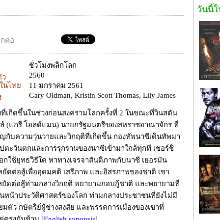
วันนี้
อกต่อ
ชั่วโมงพลิกโลก
2560
ตัว
ยในไทย
11 มกราคม 2561
Gary Oldman, Kristin Scott Thomas, Lily James
ง
ิงที่เกิดขึ้นในช่วงก่อนสงครามโลกครั้งที่ 2 ในขณะที่วินสตัน
ลล์ (แกรี โอลด์แมน) นายกรัฐมนตรีของสหราชอาณาจักร ที่
ิญกับความวุ่นวายและวิกฤติที่เกิดขึ้น กองทัพนาซีเดินทัพมา
รปตะวันตกและการรุกรานของนาซีเข้ามาใกล้ทุกที เชอร์ชิ
ือกใช้ยุทธวิธีใด หาทางเจรจาสันติภาพกับนาซี เยอรมัน
หยัดต่อสู้เพื่ออุดมคติ เสรีภาพ และอิสรภาพของชาติ เขา
หยัดต่อสู้ท่ามกลางวิกฤติ พยายามกอบกู้ชาติ และพยายามที่
ยนหน้าประวัติศาสตร์ของโลก ท่ามกลางประชาชนที่ยังไม่มี
ยมตัว กษัตริย์ผู้ช่างสงสัย และพรรคการเมืองของเขาที่
ยู่ตรงกันข้าม
[
English synopsis
]