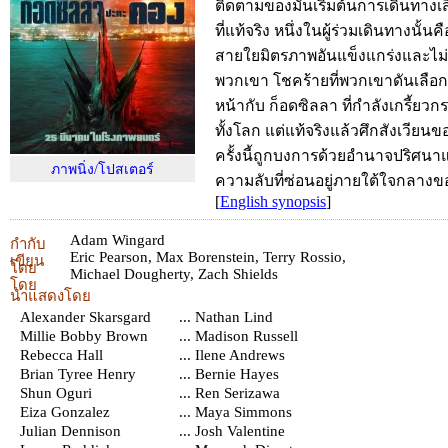
ติดตามของมันเริ่มต้นการเดินทางเส
ที่แท้จริง หนึ่งในผู้ร่วมเดินทางนั้นค
สายใยมิตรภาพอันแข็งแกร่งและไม่เ
พวกเขา โชคร้ายที่พวกเขาดันเลือก
หน้ากับ ก็อดซิลลา ที่กำลังเกรี้ยว
ทั้งโลก แต่แท้จริงแล้วศึกสังเวีย
ครั้งนี้ถูกบงการด้วยอำนาจปริศนาแล
ภาพนิ่ง/โปสเตอร์
ความลับที่ซ่อนอยู่ภายใต้ใจกลางขอ
[
English synopsis
]
Adam Wingard
กำกับ
Eric Pearson
,
Max Borenstein
,
Terry Rossio
,
เขียน
โดย
Michael Dougherty
,
Zach Shields
โดย
นำแสดงโดย
Alexander Skarsgard
... Nathan Lind
Millie Bobby Brown
... Madison Russell
Rebecca Hall
... Ilene Andrews
Brian Tyree Henry
... Bernie Hayes
Shun Oguri
... Ren Serizawa
Eiza Gonzalez
... Maya Simmons
Julian Dennison
... Josh Valentine