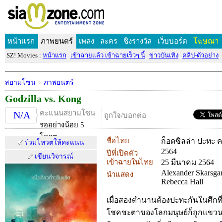
หน้าแรก
ภาพยนตร์
เพลง
ละคร
ชิงรางวัล
เว็บบอร์ด
โฆษณา
SZ! Movies :
หน้าแรก
เข้าฉายแล้ว เข้าฉายเร็วๆ นี้
ข่าวบันเทิง
คลิป-ตัวอย่าง
สยามโซน
>
ภาพยนตร์
Godzilla vs. Kong
คะแนนสยามโซน
N/A
ถูกใจ/บอกต่อ
รออย่างน้อย 5
โหวต
ชื่อไทย
ก็อดซิลล่า ปะทะ 
ร่วมโหวตให้คะแนน
2564
ปีที่เปิดตัว
เขียนวิจารณ์
เข้าฉายในไทย
25 มีนาคม 2564
Alexander Skarsga
นำแสดง
Rebecca Hall
เมื่อสองตำนานต้องปะทะกันในศึกที่
โชคชะตาของโลกมนุษย์ก็ถูกแขวนอย