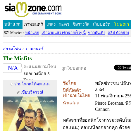
หน้าแรก
ภาพยนตร์
เพลง
ละคร
ชิงรางวัล
เว็บบอร์ด
โฆษณา
SZ! Movies :
หน้าแรก
เข้าฉายแล้ว เข้าฉายเร็วๆ นี้
ข่าวบันเทิง
คลิป-ตัวอย่าง
สยามโซน
>
ภาพยนตร์
The Misfits
คะแนนสยามโซน
N/A
ถูกใจ/บอกต่อ
รออย่างน้อย 5
โหวต
ชื่อไทย
พยัคฆ์ทรชน ปล้น
ร่วมโหวตให้คะแนน
2564
ปีที่เปิดตัว
เขียนวิจารณ์
เข้าฉายในไทย
11 พฤศจิกายน 25
นำแสดง
Pierce Brosnan, พิ
Cannon
หลังจากที่ยอดนักโจรกรรมระดับโลก ร
อสแนน) หลบหนีออกจากคุก ด้วยคว