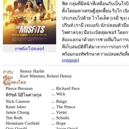
ฟิต กลุ่มที่มีหน้าที่เหมือนกับเป็นโร
ตั้งโดยมหาเศรษฐีสุดเพี้ยน ริงโก (
ประกอบไปด้วย ไวโอเล็ต (เจมี ชุง)
ปรินท์ (รามี เจเบอร์) นักปลอมตัวมืออ
ไพศาลกุล) มือระเบิดสุดเซอร์ โดยกา
ต้องแลกมาด้วยการช่วยทีมในการป
ที่เก็บสมบัติที่ได้มาจากการก่อกา
ภาพนิ่ง/โปสเตอร์
พร้อมกองทัพรักษาความปลอดภัยที
synopsis
]
Renny Harlin
กำกับ
Kurt Wimmer
,
Robert Henny
เขียน
โดย
นำแสดงโดย
โดย
Pierce Brosnan
... Richard Pace
... Wick
พิรัชต์ นิธิไพศาลกุล
Nick Cannon
... Ringo
Rami Jaber
... The Prince
Jamie Chung
... Violet
Tim Roth
... Schultz
Hermione Corfield
... Hope
Qais Qandil
... Jason Quick