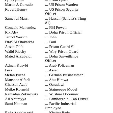
Martin J. Corrado
... US Prison Warden
Robert Henny
... US Prison Security
Officer
Samer al Masri
... Hassan (Schultz's Thug
#1)
Gonzalo Menendez
... FBI Powell
Rik Aby
... Doha Prison Official
Jerrod Weston
... John
Firas Al Shakarchi
... Paul
Assad Talib
... Prison Guard #1
Walid Riachy
... Wiry Prison Guard
Majed AlZubaidi
... Doha Surveillance
Officer
Adnan Kusybi
... Arab Policeman
Feez
... Assad
Stefan Fuchs
... German Businessman
Mansoor Alfeeli
... Abu Hirawa
Ghassan Azab
... Qaradawi
Meike Kornehl
... Statuesque Model
Ramadan Zekirovski
... Wilshire Doorman
Ali Aburayya
... Lamborghini Cab Driver
Sami Nauman
... Pacific Industrial
Employee
Reda Abdelmagid
... Khairat Reda