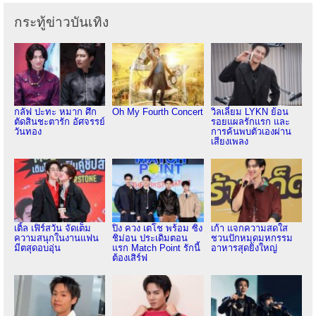
กระทู้ข่าวบันเทิง
กลัฟ ปะทะ หมาก ศึก
Oh My Fourth Concert
วิลเลี่ยม LYKN ย้อน
ตัดสินชะตารัก อัศจรรย์
รอยแผลรักแรก และ
วันทอง
การค้นพบตัวเองผ่าน
เสียงเพลง
เติ้ล เฟิร์สวัน จัดเต็ม
ปิง ควง เตโช พร้อม ซิง
เก้า แจกความสดใส
ความสนุกในงานแฟน
ชิม่อน ประเดิมตอน
ชวนปักหมุดมหกรรม
มีตสุดอบอุ่น
แรก Match Point รักนี้
อาหารสุดยิ่งใหญ่
ต้องเสิร์ฟ