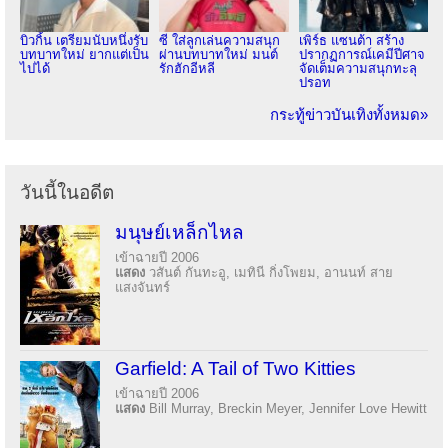
บิวกิ้น เตรียมนับหนึ่งรับ
ซี ใส่ลูกเล่นความสนุก
เพิร์ธ แซนต้า สร้าง
บทบาทใหม่ ยากแต่เป็น
ผ่านบทบาทใหม่ มนต์
ปรากฏการณ์เคมีปีศาจ
ไปได้
รักฮักอีหลี
จัดเต็มความสนุกทะลุ
ปรอท
กระทู้ข่าวบันเทิงทั้งหมด»
วันนี้ในอดีต
มนุษย์เหล็กไหล
เข้าฉายปี 2006
แสดง
วสันต์ กันทะอู, เมทินี กิ่งโพยม, อานนท์ สาย
แสงจันทร์
Garfield: A Tail of Two Kitties
เข้าฉายปี 2006
แสดง
Bill Murray, Breckin Meyer, Jennifer Love Hewitt