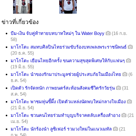
ข่าวที่เกี่ยวข้อง
บีม-เงิน จับคู่ท้าทายบทบาทใหม่ๆ ใน Water Boyy
(16 ก.ย.
58)
มาโกโตะ สมทบศิลปินไทยร่วมขับร้องบทเพลงพระราชนิพนธ์
(20 ธ.ค. 55)
มาโกโตะ เยือนไทยอีกครั้ง ขนความสุขสุดพิเศษให้กับแฟนๆ
(19 มิ.ย. 55)
มาโกโตะ นำของรักมาประมูลช่วยผู้ประสบภัยในเมืองไทย
(6
ธ.ค. 54)
เปิดตัว รักจัดหนัก ภาพยนตร์สะท้อนสังคมชีวิตรักวัยรุ่น
(31
ส.ค. 54)
มาโกโตะ พาชมหุ่นขี้ผึ้ง เปิดตัวแหล่งนัดพบใหม่กลางใจเมือง
(21 มิ.ย. 54)
มาโกโตะ ชวนคนไทยร่วมทำบุญบริจาคตลับเครื่องสำอาง
(21
เม.ย. 54)
มาโกโตะ นักร้องนำ ลูซิเฟอร์ รวมวงใหม่ในแนวเมทัล
(21
ก.พ. 54)