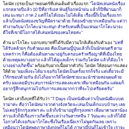
โดนัท เปรยเป็นภาพยนตร์ที่เล่นเต็มตัวเรื่องแรก
"โดนัทเล่นหนังเรื่อง
แรกหลายปีแล้ว 10 ปีที่อาร์เอส พันธุ์ร็อกหน้าย่น แล้วก็ปีที่ผ่านมาก็
เล่น มะหมา ภาค 2 แต่ก็ไม่ได้เยอะไม่ได้เต็ม เรื่องนี้ก็เป็นเรื่องแรก
แล้วเป็นหนังสยองขวัญที่มีดราม่าด้วย ก็ค่อนข้างยากเหมือนกัน แต่ว่า
ทำงานกับมาโกโตะน่าจะสนุก สำหรับคนที่เป็นแฟนมาโกโตะน่าจะ
ดีใจที่เขามีโอกาสได้เล่นหนังของคนไทยค่ะ"
ด้าน มาโกโตะ บอกบทบาทที่ได้รับมีความใกล้เคียงกับตัวเอง
"บทที่
ได้รับคล้ายๆ กับตัวผมเลย คือเป็นคนญี่ปุ่นแล้วก็เป็นนักดนตรี ตาม
บทคร่าวๆ ก็คือต้องเดินทางมาอยู่กับครอบครัวหรือญาติที่เมืองไทย
ด้วยเหตุผลบางอย่าง แล้วก็ได้ดูแลเด็กๆ ร่วมกับโดนัท แล้วก็มีอะไร
บางอย่างเกิดขึ้น"
พร้อมกับฝากเนื้อฝากตัวกับ โดนัท ให้สอนการแสดง
ให้ด้วย
"ผมเพิ่งจะได้มาเจอกับโดนัทเป็นครั้งแรกก็จริง แต่เดี๋ยวจะมี
เวิร์กชอปด้วยกัน ยังไงก็อยากให้โดนัทช่วยแนะนำช่วยสอนผมด้วย
ครับ ผมเคยมีประสบการณ์การแสดงละครเวทีมาเหมือนกัน แต่ผมก็
อยากรู้สึกสนุกร่วมไปกับการแสดงมากกว่าที่จะไปเครียดครับ"
โดนัท เล่าถึงบทที่ได้รับว่า
"7 Days เป็นหนังผีแต่ว่าเป็นหนังผีแบบด
ราม่าค่ะ คือว่าโดนัทมาจากต่างจังหวัดจะเล่นเป็นเด็กแบบบ้านๆ เลย
ไม่เคยรู้จักกรุงเทพฯ ค่ะ แล้วก็เข้ามาอยู่ที่กรุงเทพฯ เพื่อมาตามหาน้อง
สาวแล้วก็มีเรื่องราวเกิดขึ้นระหว่างวันสารทจีน 7 วันนะคะ แล้วก็ได้มี
โอกาสได้เจอกับมาโกโตะซึ่งในเรื่องเนี่ยเราไม่พูดกันเลย เพราะ
เหมือนว่าโดนัทพูดภาษาอังกฤษก็ไม่ได้ ภาษาญี่ปุ่นก็ไม่เข้าใจ เราจะ