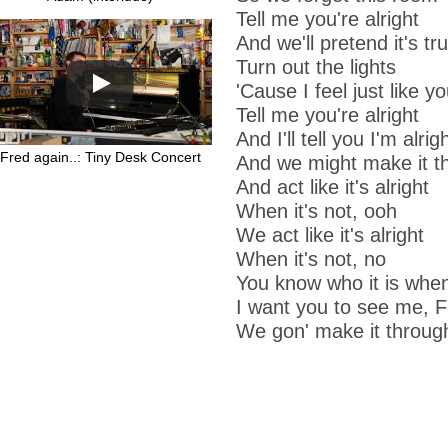
Tell me you're alright
And we'll pretend it's tr
Turn out the lights
'Cause I feel just like y
Tell me you're alright
And I'll tell you I'm alrig
Fred again..: Tiny Desk Concert
And we might make it t
And act like it's alright
When it's not, ooh
We act like it's alright
When it's not, no
You know who it is whe
I want you to see me, F
We gon' make it throug