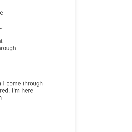
ue
ou
ht
hrough
n I come through
red, I'm here
h