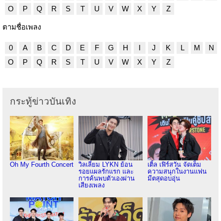
O
P
Q
R
S
T
U
V
W
X
Y
Z
ตามชื่อเพลง
0
A
B
C
D
E
F
G
H
I
J
K
L
M
N
O
P
Q
R
S
T
U
V
W
X
Y
Z
กระทู้ข่าวบันเทิง
Oh My Fourth Concert
วิลเลี่ยม LYKN ย้อน
เติ้ล เฟิร์สวัน จัดเต็ม
รอยแผลรักแรก และ
ความสนุกในงานแฟน
การค้นพบตัวเองผ่าน
มีตสุดอบอุ่น
เสียงเพลง