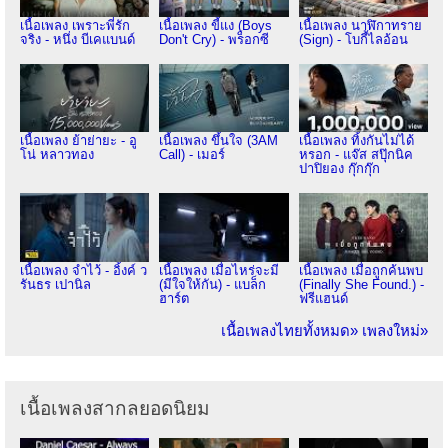
เนื้อเพลง เพราะพี่รัก
เนื้อเพลง ขี้แง (Boys
เนื้อเพลง นาฬิกาทราย
จริง - หนึ่ง บีเคแบนด์
Don't Cry) - พร็อกซี
(Sign) - โบกี้ไลอ้อน
เนื้อเพลง ย้าย่ายะ - อู
เนื้อเพลง ขึ้นใจ (3AM
เนื้อเพลง ทิ้งกันไม่ได้
โน่ หลาวทอง
Call) - เมอร์
หรอก - แจ๊ส สปุ๊กนิค
ปาปิยอง กุ๊กกุ๊ก
เนื้อเพลง จำไว้ - อิ้งค์ ว
เนื้อเพลง เมื่อไหร่จะมี
เนื้อเพลง เมื่อถูกค้นพบ
รันธร เปานิล
(มีใจให้กัน) - แบล็ก
(Finally She Found.) -
ฮาร์ต
ฟรีแฮนด์
เนื้อเพลงไทยทั้งหมด»
เพลงใหม่»
เนื้อเพลงสากลยอดนิยม