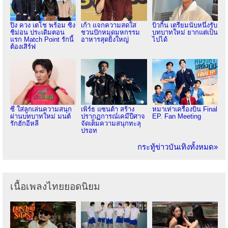
ปิง ควง เตโช พร้อม ซิง
เก้า แจกความสดใส
บิวกิ้น เตรียมนับหนึ่งรับ
ชิม่อน ประเดิมตอน
ชวนปักหมุดมหกรรม
บทบาทใหม่ ยากแต่เป็น
แรก Match Point รักนี้
อาหารสุดยิ่งใหญ่
ไปได้
ต้องเสิร์ฟ
ซี ใส่ลูกเล่นความสนุก
เพิร์ธ แซนต้า สร้าง
หมาเห่าเครื่องบิน Final
ผ่านบทบาทใหม่ มนต์
ปรากฏการณ์เคมีปีศาจ
EP. Fan Meeting
รักฮักอีหลี
จัดเต็มความสนุกทะลุ
ปรอท
กระทู้ข่าวบันเทิงทั้งหมด»
เนื้อเพลงไทยยอดนิยม