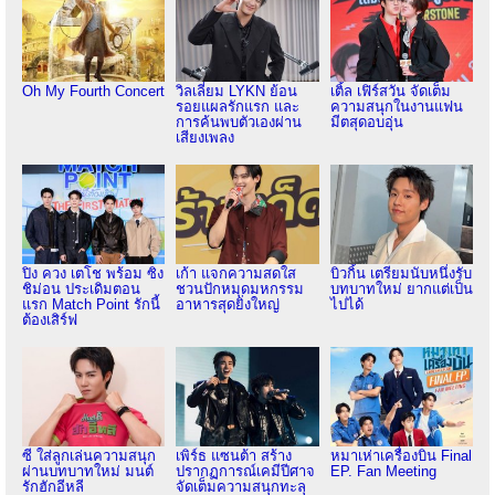
Oh My Fourth Concert
วิลเลี่ยม LYKN ย้อน
เติ้ล เฟิร์สวัน จัดเต็ม
รอยแผลรักแรก และ
ความสนุกในงานแฟน
การค้นพบตัวเองผ่าน
มีตสุดอบอุ่น
เสียงเพลง
ปิง ควง เตโช พร้อม ซิง
เก้า แจกความสดใส
บิวกิ้น เตรียมนับหนึ่งรับ
ชิม่อน ประเดิมตอน
ชวนปักหมุดมหกรรม
บทบาทใหม่ ยากแต่เป็น
แรก Match Point รักนี้
อาหารสุดยิ่งใหญ่
ไปได้
ต้องเสิร์ฟ
ซี ใส่ลูกเล่นความสนุก
เพิร์ธ แซนต้า สร้าง
หมาเห่าเครื่องบิน Final
ผ่านบทบาทใหม่ มนต์
ปรากฏการณ์เคมีปีศาจ
EP. Fan Meeting
รักฮักอีหลี
จัดเต็มความสนุกทะลุ