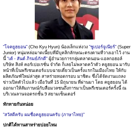
"โจคยูฮยอน"
(Cho Kyu Hyun) น้องเล็กแห่งวง
"ซูเปอร์จูเนียร์"
(Super
Junior) หนุ่มหล่อมาดเนี้ยบที่มีบุคลิกลักษณะตรงตามที่วางเอาไว้ งาน
นี้
"เต้ - สันต์ ภิรมย์ภักดี"
ผู้อำนวยการกลุ่มตลาดนอน-แอลกอฮอล์
บริษัท สิงห์ คอร์เปอเรชั่น จำกัด ก็เลยไม่พลาดคว้าตัว คยูฮยอน มารับ
หน้าที่เป็นพรีเซนเตอร์แบบฉายเดี่ยวเป็นครั้งแรกในเมืองไทย ให้กับ
ผลิตภัณฑ์ใหม่ล่าสุด สาหร่ายทอดกรอบ มาชิตะ ซึ่งได้จัดงานแถลง
ข่าวเปิดตัวไปแล้ว เมื่อวันที่ 15 มิถุนายน ที่ผ่านมา โดย คยูฮยอน ได้
ออกมาให้สัมภาษณ์กับสื่อมวลชนถึงการมาเป็นพรีเซนเตอร์ครั้งนี้ ณ
บริเวณลานจอดรถชั้น 9 สยามเซ็นเตอร์
ทักทายกันหน่อย
"สวัสดีครับ ผมชื่อคยูฮยอนครับ (ภาษาไทย)"
ปกติได้ทานสาหร่ายบ่อยไหม