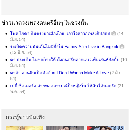
ข่าวแวดวงเพลงดนตรีอื่นๆ ในช่วงนั้น
โฟล ไรดา บินตรงมาเมืองไทย เอาใจสาวกเพลงฮิปฮอป
(14
มิ.ย. 54)
ระเบิดความมันเต้นไม่มียั้งใน Fatboy Slim Live in Bangkok
(13 มิ.ย. 54)
ดา ประเดิม ไม่ขอก็จะให้ ดึงดนตรีหลากแนวเพิ่มเสน่ห์อัลบั้ม
(10
มิ.ย. 54)
ดาต้า สานฝันเปิดตัวด้วย I Don't Wanna Make A Love
(2 มิ.ย.
54)
เบบี้ ซิตเตอร์ส ถ่ายทอดอารมณ์ปิ๊งหญิงใน ให้ฉันได้บอกรัก
(31
พ.ค. 54)
กระทู้ข่าวบันเทิง