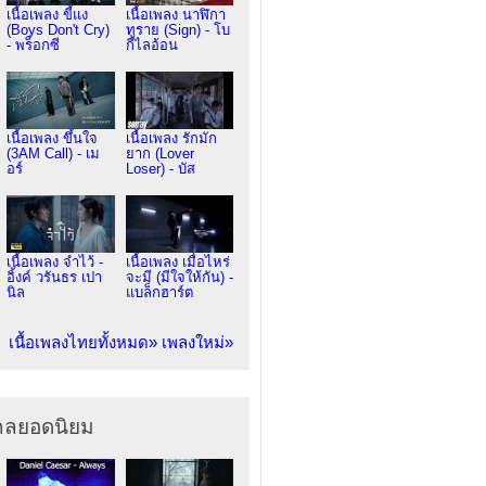
เนื้อเพลง ขี้แง
เนื้อเพลง นาฬิกา
(Boys Don't Cry)
ทราย (Sign) - โบ
- พร็อกซี
กี้ไลอ้อน
เนื้อเพลง ขึ้นใจ
เนื้อเพลง รักมัก
(3AM Call) - เม
ยาก (Lover
อร์
Loser) - บัส
เนื้อเพลง จำไว้ -
เนื้อเพลง เมื่อไหร่
อิ้งค์ วรันธร เปา
จะมี (มีใจให้กัน) -
นิล
แบล็กฮาร์ต
เนื้อเพลงไทยทั้งหมด»
เพลงใหม่»
ากลยอดนิยม