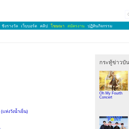
ชิงรางวัล
เว็บบอร์ด
คลิป
โฆษณา
สมัครงาน
ปฏิทินกิจกรรม
กระทู้ข่าวบัน
Oh My Fourth
Concert
แห่งวังน้ำเย็น)
อ