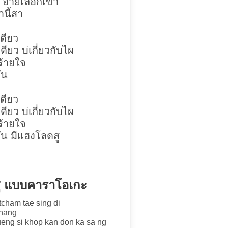
ต่ อ้ายเลือกเขา
ำนี้สา
เดียว
้เดียว บ่เกี่ยวกับไผ
ำร้ายใจ
ัน
เดียว
้เดียว บ่เกี่ยวกับไผ
ำร้ายใจ
ัน มีแฮงโลดสู
สู แบบคาราโอเกะ
tcham tae sing di
khang
ueng si khop kan don ka sa ng