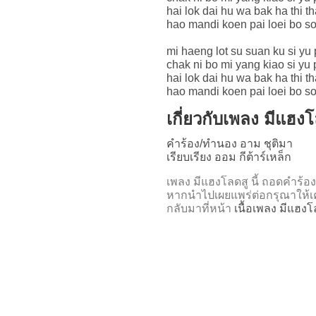
hai lok dai hu wa bak ha thi t
hao mandi koen pai loei bo s
mi haeng lot su suan ku si yu
chak ni bo mi yang kiao si yu
hai lok dai hu wa bak ha thi t
hao mandi koen pai loei bo s
เกี่ยวกับเพลง มีแฮง
คำร้อง/ทำนอง อาม ชุติมา
เรียบเรียง ออม กีต้าร์เหล็ก
เพลง มีแฮงโลดสู นี้ ถอดคำ
หากนำไปเผยแพร่ต่อกรุณาให้เค
กลับมาที่หน้า
เนื้อเพลง มีแฮงโ