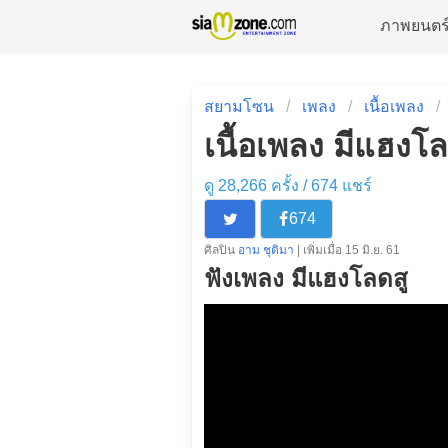
ภาพยนตร
สยามโซน
เพลง
เนื้อเพลง
เนื้อเพลง มีแฮงโล
ดู 28,266 ครั้ง /
674
แชร์
674
ศิลปิน
อาม ชุติมา
| เพิ่มเมื่อ 15 มิ.ย. 61
ฟังเพลง มีแฮงโลดสู