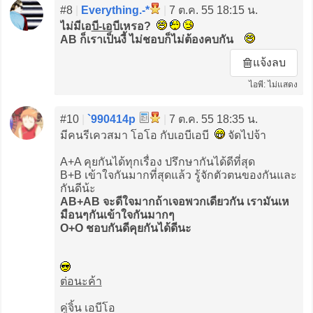
#8
|
Everything.-*
|
7 ต.ค. 55 18:15 น.
ไม่มีเอ
บี-เอ
บีเหรอ?
AB ก็เราเป็นงี้ ไม่ชอบก็ไม่ต้องคบกัน
แจ้งลบ
ไอพี: ไม่แสดง
#10
|
`990414p
|
7 ต.ค. 55 18:35 น.
มีคนรีเควสมา โอโอ กับเอบีเอบี
จัดไปจ้า
A+A คุยกันได้ทุกเรื่อง ปรึกษากันได้ดีที่สุด
B+B เข้าใจกันมากที่สุดแล้ว รู้จักตัวตนของกันและ
กันดีน้ะ
AB+AB จะดีใจมากถ้าเจอพวกเดียวกัน เรามันเห
มือนๆกันเข้าใจกันมากๆ
O+O ชอบกันดีคุยกันได้ดีนะ
ต่อนะค้า
คู่จิ้น เอบีโอ