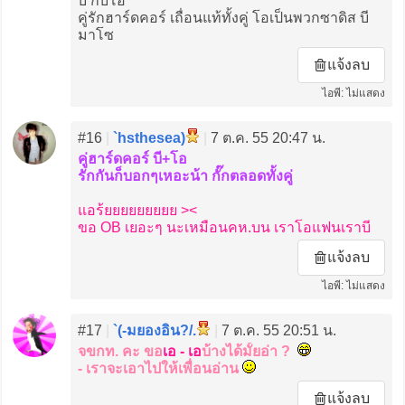
บี กับโอ
คู่รักฮาร์ดคอร์ เถื่อนแท้ทั้งคู่ โอเป็นพวกซาดิส บี
มาโซ
แจ้งลบ
ไอพี: ไม่แสดง
#16
|
`hsthesea)
|
7 ต.ค. 55 20:47 น.
คู่ฮาร์ดคอร์ บี+โอ
รักกันก็บอกๆเหอะน้า กั๊กตลอดทั้งคู่
แอร้ยยยยยยยยย ><
ขอ OB เยอะๆ นะเหมือนคห.บน เราโอแฟนเราบี
แจ้งลบ
ไอพี: ไม่แสดง
#17
|
`(-มยองอิน?/.
|
7 ต.ค. 55 20:51 น.
จขกท. คะ ขอ
เอ - เอ
บ้างได้มั้ยอ่า ?
- เราจะเอาไปให้เพื่อนอ่าน
แจ้งลบ