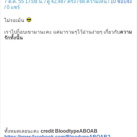
7 ต.ค. 55 17:08 น. / ดู 42,487 ครั้ง / 66 ความเห็น /
10
ชอบจัง
/
0
แชร์
ไม่รอเม้น
เราไปก็อบเขามานะคะ แค่มารวมๆไว้อ่านง่ายๆ เกี่ยวกับ
ความ
รักทั้งนั้น
ทั้งหมดเลยนะคะ
credit BloodtypeABOAB
https://www.facebook.com/BloodypeABOAB?