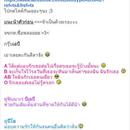
ref=ts&fref=ts
ไปกดไลค์กันเยอะๆนะ ;3
แนะนำตัวก่อน
<<<จำเป็นด้วยเรอะะะ
จขกท.ชื่อพลอยยย >3<
กรุ๊บ
เอบี
เอาเลยละกันลีลาจัง
A
ได้แต่แอบรักเธอต่อไปเรื่อยๆเธอจะรู้บ้างมั้ยนะ
B
จะเก็บใจไว้รอวันที่เธอจะหันมาเห็นค่าของฉัน ฉันรักเธอ
AB
ใจฉันรักเธอคนเดียว
O
รักเธอแต่เธอไม่รู้หรอก
คู่ฟินนาเร่
บีเอบี
ช่วยกันเติมเต็มส่วนที่ขาดให้กันได้ดีน้า
คู่
บีโอ
มอบความรักให้กันจนคนอื่นคิดว่าล้น