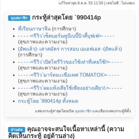
แก้ไขล่าสุด 8 ต.ค. 55 11:50 | เลขไอพี : ไม่แสดง
กระทู้ล่าสุดโดย `990414p
มุมสมาชิก
ที่เรียนภาษาจีน
(การศึกษา)
- - - - -<รีวิว`เซ็ตบอร์นทูบีเบบี้บิวตี้บุฟเฟ่>- - - - -
(สุขภาพและความงาม)
(อัพแล้ว)- เล่าสมัคร การสอบ เอเอฟเอส -(อัพแล้ว)
(การศึกษา)
- - - - -<รีวิว`เปิดไหรีวิวของใช้เท่าที่เคยใช้!>- - - - -
(สุขภาพและความงาม)
- - - - -<รีวิว`มาร์คมะเขือเทศ TOMATOX>- - - - -
(สุขภาพและความงาม)
- - - - -<รีวิว`ผมแห้งเสียใช้เพียงอย่างเดียว!.>- - - - -
(สุขภาพและความงาม)
กระทู้โดย `990414p ทั้งหมด
แสดงกระทู้ล่าสุดโดยเปิด
มุมสมาชิก
และเลือกแสดงกระทู้ที่ตั้ง
คุณอาจจะสนใจเนื้อหาเหล่านี้ (ความ
อ่านต่อ
คิดเห็นกระทู้ อยู่ด้านล่าง)