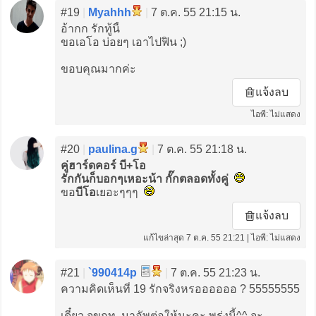
#19
|
Myahhh
|
7 ต.ค. 55 21:15 น.
อ้ากก รักทู้นี้
ขอเอโอ บ่อยๆ เอาไปฟิน ;)
ขอบคุณมากค่ะ
แจ้งลบ
ไอพี: ไม่แสดง
#20
|
paulina.g
|
7 ต.ค. 55 21:18 น.
คู่ฮาร์ดคอร์ บี+โอ
รักกันก็บอกๆเหอะน้า กั๊กตลอดทั้งคู่
ขอ
บี
โอ
เยอะๆๆๆ
แจ้งลบ
แก้ไขล่าสุด 7 ต.ค. 55 21:21 | ไอพี: ไม่แสดง
#21
|
`990414p
|
7 ต.ค. 55 21:23 น.
ความคิดเห็นที่ 19 รักจริงหรออออออ ? 55555555
เดี๋ยว จขกท. มาอัพต่อให้นะคะ พรุ่งนี้^^ จะ