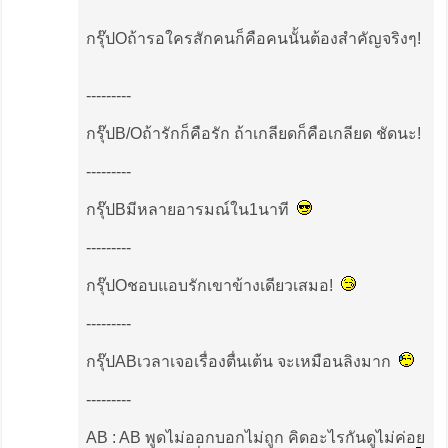
กรุ๊ปOถ้ารอใครสักคนก็คือคนนั้นต้องสำคัญจริงๆ!
---------
กรุ๊ปB/Oถ้ารักก็คือรัก ถ้าเกลียดก็คือเกลียด ชัดนะ!
---------
กรุ๊ปBมีหลายอารมณ์ใน1นาที
---------
กรุ๊ปOชอบแอบรักเขาข้างเดียวเสมอ!
---------
กรุ๊ปABเวลาเจอเรื่องตื่นเต้น จะเหมือนลิงมาก
---------
AB : AB พูดไม่ออกบอกไม่ถูก คิดอะไรกันดูไม่ค่อย