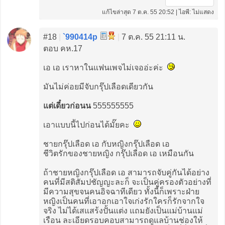
แก้ไขล่าสุด 7 ต.ค. 55 20:52 | ไอพี: ไม่แสดง
#18
|
`990414p
|
7 ต.ค. 55 21:11 น.
ตอบ คห.17
เอ เอ เราหาในแฟนเพจไม่เจออ่ะค่ะ
มันไม่ค่อยมีจับกรุ๊ปเลือดเดียวกัน
แต่เดี๋ยวก่อนน
555555555
เอาแบบนี้ไปก่อนได้มั๊ยคะ
ชายกรุ๊ปเลือด เอ กับหญิงกรุ๊ปเลือด เอ
ชีวิตรักของชายหญิง กรุ๊ปเลือด เอ เหมือนกัน
ถ้าชายหญิงกรุ๊ปเลือด เอ สามารถจับคู่กันได้อย่าง
คนที่มีสติสัมปชัญญะละก็ จะเป็นคู่ครองตัวอย่างที่
มีความสุขจนคนอิจฉาทีเดียว ทั้งนี้ก็เพราะฝ่าย
หญิงเป็นคนที่เอาอกเอาใจเก่งรักใครก็รักจากใจ
จริง ไม่ได้เสแสร้งปั้นแต่ง แถมยังเป็นแม่บ้านแม่
เรือน ละเอียดรอบคอบสามารถดูแลบ้านช่องให้