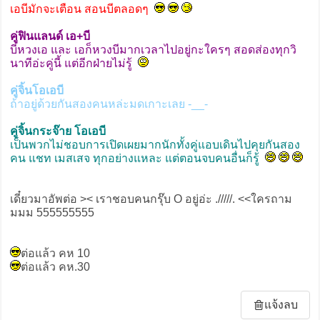
เอบีมักจะเตือน สอนบีตลอดๆ
คู่ฟินแลนด์ เอ+บี
บีหวงเอ และ เอก็หวงบีมากเวลาไปอยู่กะใครๆ สอดส่องทุกวิ
นาทีอ่ะคู่นี้ แต่อีกฝ่ายไม่รู้
คู่จิ้นโอเอบี
ถ้าอยู่ด้วยกันสองคนหล่ะมดเกาะเลย -__-
คู่จิ้นกระจ๊าย โอเอบี
เป็นพวกไม่ชอบการเปิดเผยมากนักทั้งคู่แอบเดินไปคุยกันสอง
คน แชท เมสเสจ ทุกอย่างแหละ แต่ตอนจบคนอื่นก็รู้
เดี๋ยวมาอัพต่อ >< เราชอบคนกรุ๊บ O อยู่อ่ะ ./////. <<ใครถาม
มมม 555555555
ต่อแล้ว คห 10
ต่อแล้ว คห.30
แจ้งลบ