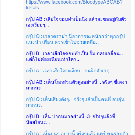
https://www.facebook.com/BloodypeABOAB?
fref=ts
กรุ๊ป AB : เสียใจชอบทำเป็นนิ่ง แล้วจะขออยู่กับตัว
เองเงียบๆ. .
กรุ๊ป O : เวลาดราม่า นี่อาการจะหนักกว่าทุกกรุ๊ป
แนะนำ เพื่อน ควรเข้าไปช่วยเหลือ. .
กรุ๊ป B : เวลาเสียใจชอบทำเป็น ยิ้ม กลบเกลื่อน. .
แต่ก็ไม่ค่อยเนียนเท่าไหร่..
กรุ๊ป A : เวลาเสียใจจะเงียบ. . จนผิดสังเกตุ. .
กรุ๊ป AB : เห็นโลกส่วนตัวสูงอย่างนี้. . จริงๆ ขี้เหงา
มากนะ
กรุ๊ป O : เห็นเสียงดังๆ. . จริงๆแล้วเป็นคนที่ อบอุ่น
มากนะ.
.
กรุ๊ป B : เห็น ปากหมาอย่างนี้ -3- จริงๆแล้วขี้
น้อยใจนะ. .
กรุ๊ป A : เห็นบ่นๆ อย่างนี้ จริงๆแล้ว แคร์ คนรอบตัว