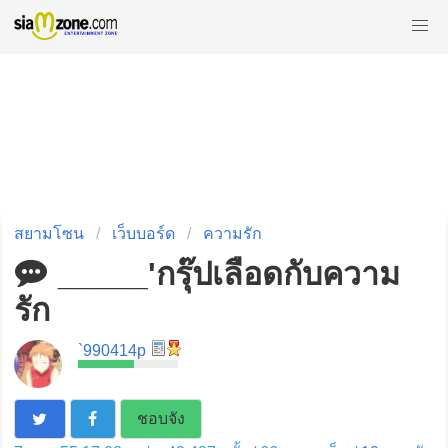
สยามโซน
เว็บบอร์ด
ความรัก
_____'กรุ๊ปเลือดกับความ
รัก
`990414p
ชอบจัง