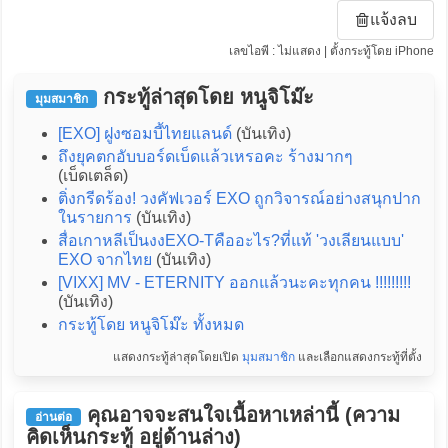
แจ้งลบ
เลขไอพี : ไม่แสดง | ตั้งกระทู้โดย iPhone
กระทู้ล่าสุดโดย หนูจิโม๊ะ
มุมสมาชิก
[EXO] ฝูงซอมบี้ไทยแลนด์
(บันเทิง)
ถึงยุคตกอับบอร์ดเบ็ดแล้วเหรอคะ ร้างมากๆ
(เบ็ดเตล็ด)
ติ่งกรีดร้อง! วงคัฟเวอร์ EXO ถูกวิจารณ์อย่างสนุกปาก
ในรายการ
(บันเทิง)
สื่อเกาหลีเป็นงงEXO-Tคืออะไร?ที่แท้ 'วงเลียนแบบ'
EXO จากไทย
(บันเทิง)
[VIXX] MV - ETERNITY ออกแล้วนะคะทุกคน !!!!!!!!!
(บันเทิง)
กระทู้โดย หนูจิโม๊ะ ทั้งหมด
แสดงกระทู้ล่าสุดโดยเปิด
มุมสมาชิก
และเลือกแสดงกระทู้ที่ตั้ง
คุณอาจจะสนใจเนื้อหาเหล่านี้ (ความ
อ่านต่อ
คิดเห็นกระทู้ อยู่ด้านล่าง)