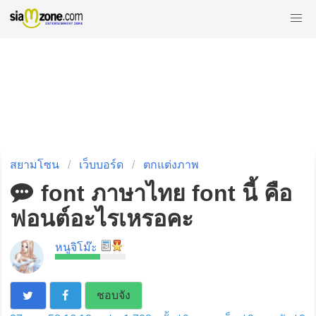
สยามโซน
เว็บบอร์ด
ตกแต่งภาพ
font ภาษาไทย font นี้ คือ
ฟอนต์อะไรเหรอคะ
หนูจิโม๊ะ
ชอบจัง