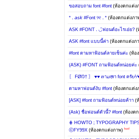
ขอสอบถาม font #font
(ห้องตกแต่ง
* . 𝘢𝘴𝘬 #Font ୨୧ . *
(ห้องตกแต่งภา
ASK #FONT . ◡̈ฟอนต์อะไรเอ่ย?
(
ASK #font แบบนี้ค่า
(ห้องตกแต่งภ
#font ตามหาฟ้อนต์ลายเซ็นค่ะ
(ห้อ
(ASK) #FONT ถามฟ้อนต์หน่อยค่ะ
〖 FØŊ† 〗 ♥♥ ຕาມຫา font ครัບ⅟
ตามหาฟอนต์งับ #font
(ห้องตกแต่ง
[ASK] #font ถามฟ้อนต์หน่อยค้าา
(ห
(Ask) ชื่อฟอนต์ตัวนี้? #font
(ห้องต
⋕ HOWTO ; TYPOGRAPHY TIPS - Cha
hot!
ⓒFY99X
(ห้องตกแต่งภาพ)