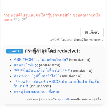
ถามฟอนต์ในรูปเลยค่า ใครรู้บอกหน่อยน้า ขอบคุณล่วงหน้า
นะคะ
♡♡♡♡
แจ้งลบ
เลขไอพี : ไม่แสดง | ตั้งกระทู้โดย Windows 7
กระทู้ล่าสุดโดย redvelvet;
มุมสมาชิก
ASK #FONT . ◡̈ฟอนต์อะไรเอ่ย?
(ตกแต่งภาพ)
แอพอะไรง่ะ ;-;
(ตกแต่งภาพ)
ᵃᴺᵃᴸᴼᴳไม่มีอนาล็อคก็เฟี้ยวได้♡ᴾᵃᴿᴵˢ
(ตกแต่งภาพ)
Ask;✨ig✨ [ รูปนี้แต่งยังไง? ]
(ตกแต่งภาพ)
『HowTo』สอนปรับ VSCO; ปากแดงเป็นปากส้ม/ส้ม
วินเทจ ❣
(ตกแต่งภาพ)
กระทู้โดย redvelvet; ทั้งหมด
แสดงกระทู้ล่าสุดโดยเปิด
มุมสมาชิก
และเลือกแสดงกระทู้ที่ตั้ง