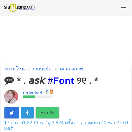
สยามโซน
เว็บบอร์ด
ตกแต่งภาพ
* . 𝘢𝘴𝘬
#
Font
୨୧ . *
redvelvet;
ชอบจัง
17 ต.ค. 61 22:11 น. / ดู 1,824 ครั้ง / 1 ความเห็น /
0
ชอบจัง /
0
แชร์