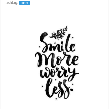
hashtag:
#font