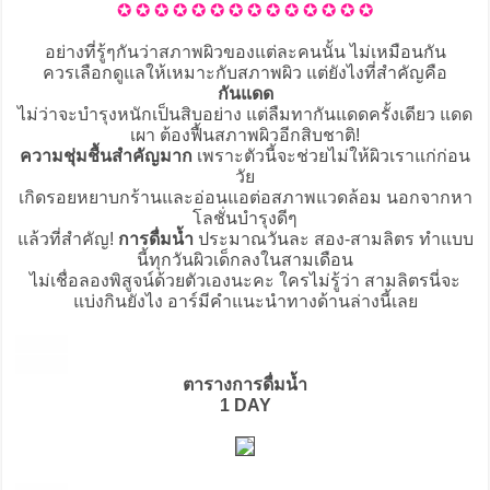
✪ ✪ ✪ ✪ ✪ ✪ ✪ ✪ ✪ ✪ ✪ ✪ ✪ ✪
อย่างที่รู้ๆกันว่าสภาพผิวของแต่ละคนนั้น ไม่เหมือนกัน
ควรเลือกดูแลให้เหมาะกับสภาพผิว แต่ยังไงที่สำคัญคือ
กันแดด
ไม่ว่าจะบำรุงหนักเป็นสิบอย่าง แต่ลืมทากันแดดครั้งเดียว แดด
เผา ต้องฟื้นสภาพผิวอีกสิบชาติ!
ความชุ่มชื้นสำคัญมาก
เพราะตัวนี้จะช่วยไม่ให้ผิวเราแก่ก่อน
วัย
เกิดรอยหยาบกร้านและอ่อนแอต่อสภาพแวดล้อม นอกจากหา
โลชั่นบำรุงดีๆ
แล้วที่สำคัญ!
การดื่มน้ำ
ประมาณวันละ สอง-สามลิตร ทำแบบ
นี้ทุกวันผิวเด็กลงในสามเดือน
ไม่เชื่อลองพิสูจน์ด้วยตัวเองนะคะ ใครไม่รู้ว่า สามลิตรนี่จะ
แบ่งกินยังไง อาร์มีคำแนะนำทางด้านล่างนี้เลย
▇▇▇▇
▇▇▇▇
ตารางการดื่มน้ำ
1 DAY