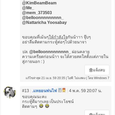
@KimBeamBeam
@Me_
@mem_373503
@belloonnnnnnnnn_
@Nattaricha Yoosabay
ขอบคุณที่เม้นๆ
ให้กำลังใจ
กันน้าาา จุ๊บๆ
อย่าลืมติดตามกระทู้ต่อๆไปด้วยนาจา
ปล.
@belloonnnnnnnnn_
ผ่อนคลาย
ความเครียดก่อนน้าา จะได้สวยสดใสตั้งแต่ภายใน
สู่ภายนอก : )
แจ้งลบ
แก้ไขล่าสุด 21 เม.ย. 59 20:35 | ไอพี: ไม่แสดง | โดย Windows 7
#13
|
.แทยอนพ่นไฟ
|
4 พ.ค. 59 20:07 น.
ขอบคุณนะคะ
กระทู้ดีมากเลย เป็นประโยชน์
ติดตามๆ
แจ้งลบ