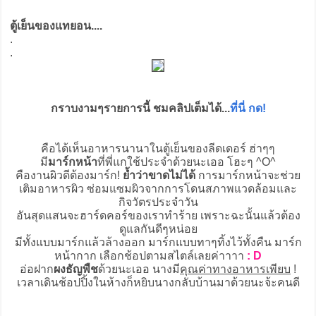
ตู้เย็นของแทยอน....
.
.
กราบงามๆรายการนี้ ชมคลิปเต็มได้...
ที่นี่ กด!
คือได้เห็นอาหารนานาในตู้เย็นของลีดเดอร์ ฮ่าๆๆ
มี
มาร์กหน้า
ที่พี่แกใช้ประจำด้วยนะเออ โฮะๆ ^O^
คืองานผิวดีต้องมาร์ก!
ย้ำว่าขาดไม่ได้
การมาร์กหน้าจะช่วย
เติมอาหารผิว ซ่อมแซมผิวจากการโดนสภาพแวดล้อมและ
กิจวัตรประจำวัน
อันสุดแสนจะฮาร์ดคอร์ของเราทำร้าย เพราะฉะนั้นแล้วต้อง
ดูแลกันดีๆหน่อย
มีทั้งแบบมาร์กแล้วล้างออก มาร์กแบบทาๆทิ้งไว้ทั้งคืน มาร์ก
หน้ากาก เลือกช้อปตามสไตล์เลยค่าาาา
: D
อ่อฝาก
ผงธัญพืช
ด้วยนะเออ นางมี
คุณค่าทางอาหารเพียบ
!
เวลาเดินช้อปปิ้งในห้างก็หยิบนางกลับบ้านมาด้วยนะจ้ะคนดี