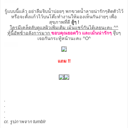
▇▇▇▇
รู้แบบนี้แล้ว อย่าลืมจิบน้ำบ่อยๆ พกขวดน้ำลายน่ารักๆติดตัวไว้
หรือจะตั้งแก้วไว้บนโต๊ะทำงานให้มองเห็นกันง่ายๆ เพื่อ
สุขภาพที่ดี
สู้ๆ !
ใครมีเคล็ดลับดูแลผิวเพิ่มเติม เม้นแชร์กันได้เลยนะคะ ^^
ทู้นี้อัพช้าอลังการมาก
ขอบคุณยอดวิว และเม้นน่ารักๆ
จุ๊บๆ
เจอกันกระทู้หน้านะคะ ^O^
▇▇▇▇
แถม !!
.
.
.
.
cr. รูปภาพจาก tumblr