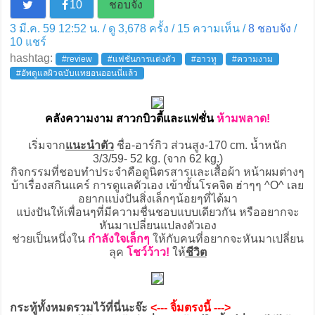
10
ชอบจัง
3 มี.ค. 59 12:52 น. / ดู 3,678 ครั้ง / 15 ความเห็น /
8
ชอบจัง
/
10
แชร์
hashtag:
#review
#แฟชั่นการแต่งตัว
#ฮาวทู
#ความงาม
#อัพดูแลผิวฉบับแทยอนออนนี่แล้ว
คลังความงาม สาวกบิวตี้และแฟชั่น
ห้ามพลาด!
เริ่มจาก
แนะนำตัว
ชื่อ-อาร์กิว ส่วนสูง-170 cm. น้ำหนัก
3/3/59- 52 kg. (จาก 62 kg.)
กิจกรรมที่ชอบทำประจำคือดูนิตรสารและเสื้อผ้า หน้าผมต่างๆ
บ้าเรื่องสกินแคร์ การดูแลตัวเอง เข้าขั้นโรคจิต ฮ่าๆๆ ^O^ เลย
อยากแบ่งปันสิ่งเล็กๆน้อยๆที่ได้มา
แบ่งปันให้เพื่อนๆที่มีความชื่นชอบแบบเดียวกัน หรืออยากจะ
หันมาเปลี่ยนแปลงตัวเอง
ช่วยเป็นหนึ่งใน
กำลังใจเล็กๆ
ให้กับคนที่อยากจะหันมาเปลี่ยน
ลุค
โชว์ว้าว!
ให้
ชีวิต
กระทู้ทั้งหมดรวมไว้ที่นี่นะจ๊ะ
<--- จิ้มตรงนี้ --->